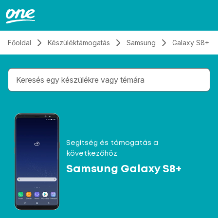
Átugrás, tovább a tartalomhoz
Főoldal
Készüléktámogatás
Samsung
Galaxy S8+
Gépelés közben megjelennek a keresési javaslatok 
Segítség és támogatás a
következőhöz
Samsung Galaxy S8+