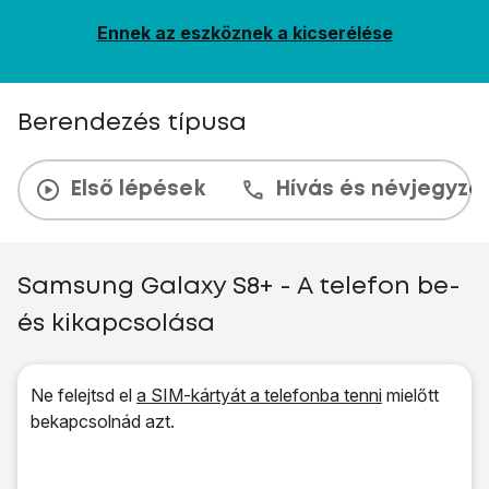
Ennek az eszköznek a kicserélése
Berendezés típusa
Első lépések
Hívás és névjegyzé
Samsung Galaxy S8+ - A telefon be-
és kikapcsolása
Ne felejtsd el
a SIM-kártyát a telefonba tenni
mielőtt
bekapcsolnád azt.