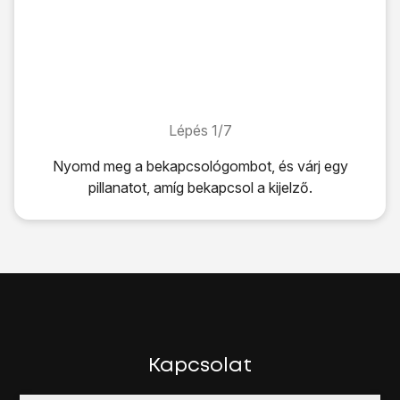
Lépés 1/7
Lépés 1/7
Nyomd meg
a bekapcsológombot
, és várj egy
pillanatot, amíg bekapcsol a kijelző.
Nyomd meg
a bekapcsológombot
, és várj egy pillanatot, 
Írd be a PIN-kódot, és válaszd az
OK
lehetőséget.
Ha a telefon elutasítja a SIM-kártyát:
Fordulj a kereskedőhöz vagy a szolgáltatóhoz, ahol vetted 
Nyomd meg
a bekapcsológombot
, és egy pillanatig tarts
Kattints
a Kikapcsolás ikonra
.
Kattints
a Kikapcsolás ikonra
.
Kapcsolat