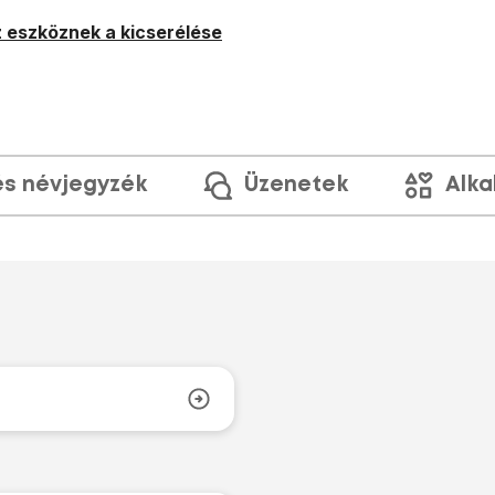
 eszköznek a kicserélése
és névjegyzék
Üzenetek
Alka