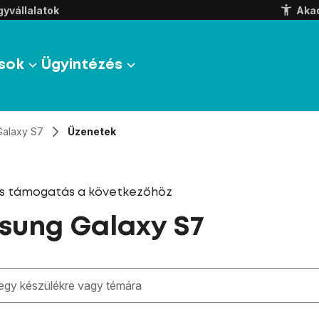
yvállalatok
Aka
sok
Ügyintézés
Galaxy S7
Üzenetek
és támogatás a következőhöz
sung Galaxy S7
zben megjelennek a keresési javaslatok a mező alatt