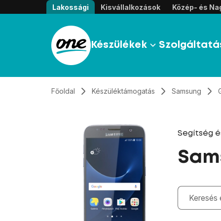
Átugrás, tovább a tartalomhoz
Lakossági
Kisvállalkozások
Közép- és Nag
Készülékek
Szolgáltatá
Főoldal
Készüléktámogatás
Samsung
Segítség 
Sam
Gépelés kö