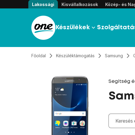
Átugrás, tovább a tartalomhoz
Lakossági
Kisvállalkozások
Közép- és Nag
Készülékek
Szolgáltatá
Főoldal
Készüléktámogatás
Samsung
Segítség 
Sams
Gépelés kö