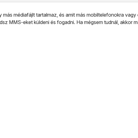
ás médiafájlt tartalmaz, és amit más mobiltelefonokra vagy e
 tudsz MMS-eket küldeni és fogadni. Ha mégsem tudnál, akkor