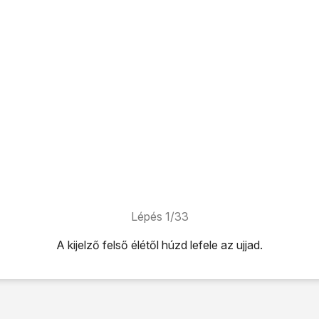
Lépés 1/33
A kijelző felső élétől húzd lefele az ujjad.
úzd lefele az ujjad.
ikonra
.
tok
lehetőséget.
i pontok neve
lehetőséget.