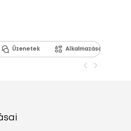
Üzenetek
Alkalmazások és médi
ásai