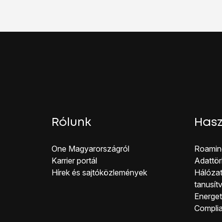
Válaszd a
HOZZÁAD
Válaszd a
Név
lehetős
Írd be azt, hogy
One
Válaszd az
APN
lehet
Ha előfizetésed van:
Írd be az
mms
címet.
Ha feltöltőkártyád van
Írd be az
mms
címet.
Válaszd az
OK
lehetős
Válaszd az
MMS-közp
Rólunk
Hasz
Írd be a
http://mms.
Válaszd az
MMS-prox
One Magyar országról
Roamin
Írd be azt, hogy
80.2
Karrier portál
Adattör
Válaszd az
MMS-port
Hírek és sajtóközlemények
Hálózat
Írd be azt, hogy
8080
tanusít
Válaszd az
MCC
lehet
Energeti
Írd be azt, hogy
216
, 
Co mpli
Válaszd az
MNC
lehet