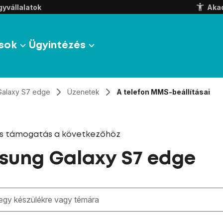
yvállalatok
Aka
sok
Ügyintézés
Galaxy S7 edge
Üzenetek
A telefon MMS-beállításai
és támogatás a következőhöz
ung Galaxy S7 edge
zben megjelennek a keresési javaslatok a mező alatt