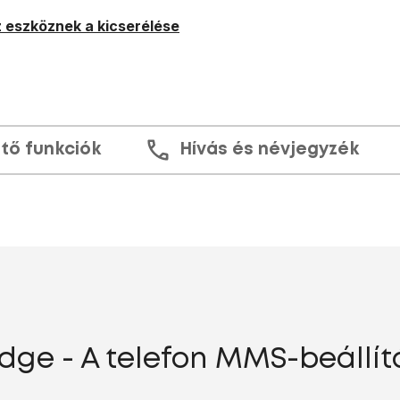
 eszköznek a kicserélése
tő funkciók
Hívás és névjegyzék
ge - A telefon MMS-beállít