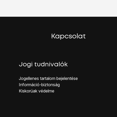
Kapcsolat
Jogi tudnivalók
Jogellenes ta rtalom bejelentése
Inf ormáció-biztonság
Kiskorúak véd elme