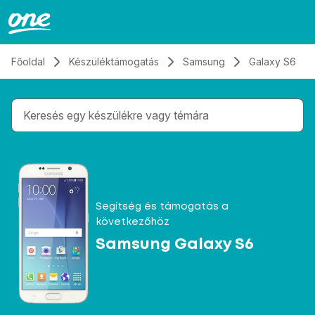
Átugrás, tovább a tartalomhoz
Főoldal
Készüléktámogatás
Samsung
Galaxy S6
Gépelés közben megjelennek a keresési javaslatok 
Segítség és támogatás a
következőhöz
Samsung Galaxy S6