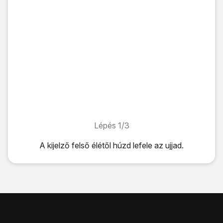
Lépés 1/3
Lépés 1/3
A kijelző felső élétől húzd lefele az ujjad.
A kijelző felső élétől húzd lefele az ujjad.
Válaszd a
Mobil int.kap.
lehetőséget a funkció be- vagy ki
A befejezéshez és ahhoz, hogy visszatérhess a főképe