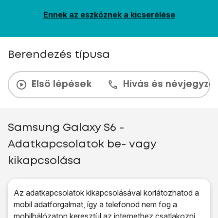
Ennek az eszköznek a kicserélése
Berendezés típusa
Első lépések
Hívás és névjegyzé
Samsung Galaxy S6 -
Adatkapcsolatok be- vagy
kikapcsolása
Az adatkapcsolatok kikapcsolásával korlátozhatod a
mobil adatforgalmat, így a telefonod nem fog a
mobilhálózaton keresztül az internethez csatlakozni.