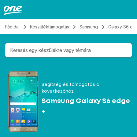
Átugrás, tovább a tartalomhoz
Főoldal
Készüléktámogatás
Samsung
Galaxy S6 ed
Gépelés közben megjelennek a keresési javaslatok 
Segítség és támogatás a
következőhöz
Samsung Galaxy S6 edge
+