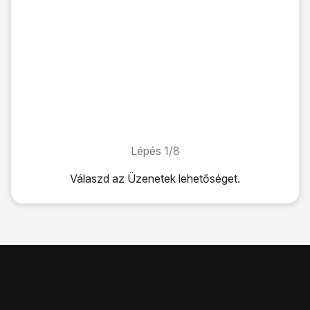
Lépés 1/8
Lépés 1/8
Válaszd az
Üzenetek
lehetőséget.
Válaszd az
Üzenetek
lehetőséget.
Válaszd az
EGYEBEK
lehetőséget.
Válaszd a
Beállítások
lehetőséget.
Válaszd az
Egyéb beállítások
lehetőséget.
Válaszd a
Szöveges üzenetek
lehetőséget.
Válaszd az
Üzenetközpont
lehetőséget.
Írd be azt, hogy
+36709996500
, és válaszd a
BEÁLLÍT