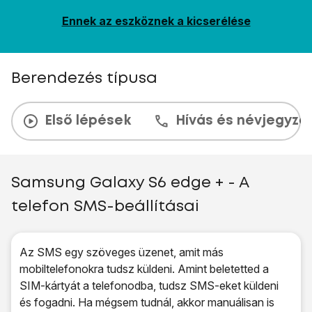
Ennek az eszköznek a kicserélése
Berendezés típusa
Első lépések
Hívás és névjegyzé
Samsung Galaxy S6 edge + - A
telefon SMS-beállításai
Az SMS egy szöveges üzenet, amit más
mobiltelefonokra tudsz küldeni. Amint beletetted a
SIM-kártyát a telefonodba, tudsz SMS-eket küldeni
és fogadni. Ha mégsem tudnál, akkor manuálisan is