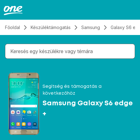
Átugrás, tovább a tartalomhoz
Főoldal
Készüléktámogatás
Samsung
Galaxy S6 ed
Gépelés közben megjelennek a keresési javaslatok 
Segítség és támogatás a
következőhöz
Samsung Galaxy S6 edge
+