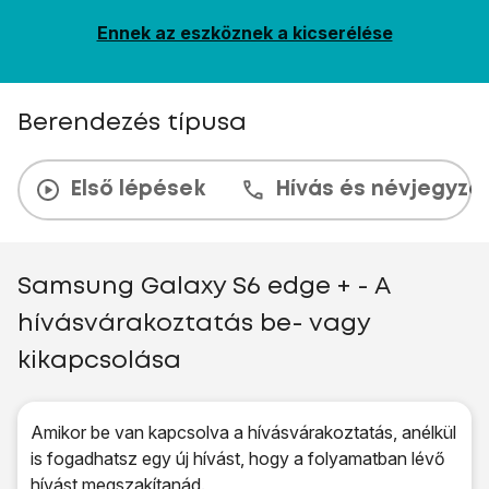
Ennek az eszköznek a kicserélése
Berendezés típusa
Első lépések
Hívás és névjegyzé
Samsung Galaxy S6 edge + - A
hívásvárakoztatás be- vagy
kikapcsolása
Amikor be van kapcsolva a hívásvárakoztatás, anélkül
is fogadhatsz egy új hívást, hogy a folyamatban lévő
hívást megszakítanád.