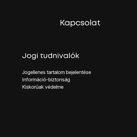
Kapcsolat
at.
dal gombot
.
Jogi tudnivalók
Jogellenes ta rtalom bejelentése
Inf ormáció-biztonság
Kiskorúak véd elme