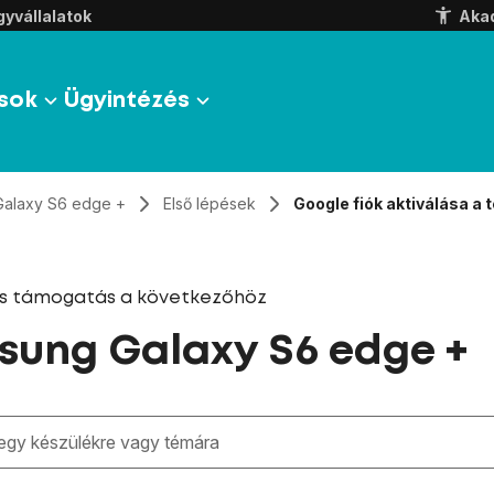
yvállalatok
Aka
sok
Ügyintézés
Galaxy S6 edge +
Első lépések
Google fiók aktiválása a 
és támogatás a következőhöz
ung Galaxy S6 edge +
zben megjelennek a keresési javaslatok a mező alatt