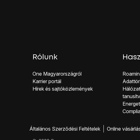
Válaszd a
KÖVETKEZ
Írd be a Google Fiókod
Válaszd a
KÖVETKEZ
Válaszd az
ELFOGA
A Google Fiók beállítá
A befejezéshez és ah
Rólunk
Hasz
One Magyar országról
Roamin
Karrier portál
Adattör
Hírek és sajtóközlemények
Hálózat
tanusít
Energeti
Co mpli
Általános Szerződési Feltételek
Online vásárlá