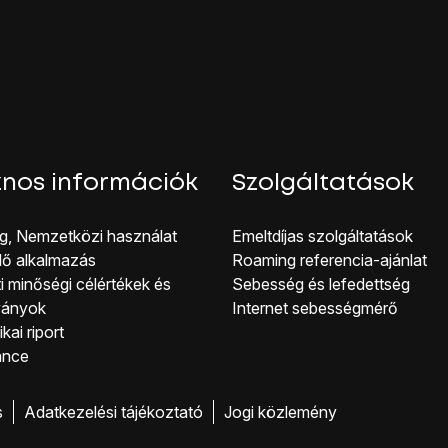
Ő
lehetőséget.
hoz tartozó jelszót.
Ő
lehetőséget.
DOM
lehetőséget.
sainak kiválasztásához kövesd a kijelzőn megjelenő utasítások
hoz, hogy visszatérhess a főképernyőhöz, nyomd meg
a főol
nos információk
Szolgáltatások
g, Nemzetközi használat
Emeltdíjas szolgáltatások
lő alkalmazás
Roaming referencia-ajánlat
i minőségi célérté kek és
Sebesség és lefedettség
ványok
Internet sebességmérő
kai riport
ance
s
Adatkezelési tájékoztató
Jogi közlemény