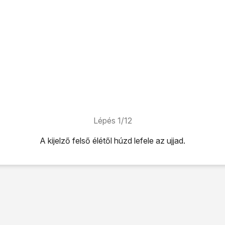
Lépés 1/12
A kijelző felső élétől húzd lefele az ujjad.
úzd lefele az ujjad.
ikonra
.
tőséget.
adása
lehetőséget.
tőséget.
-mail címét
mezőre, és írd be a Google Fiókodhoz tartozó fel