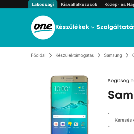
Átugrás, tovább a tartalomhoz
Lakossági
Kisvállalkozások
Közép- és Nag
Készülékek
Szolgáltatá
Főoldal
Készüléktámogatás
Samsung
Segítség 
Sams
Gépelés kö