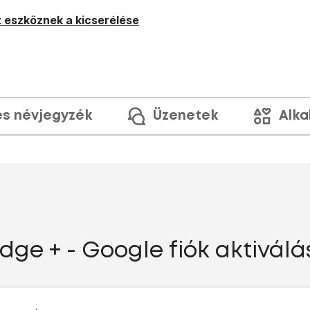
 eszköznek a kicserélése
és névjegyzék
Üzenetek
Alka
ge + - Google fiók aktiválá