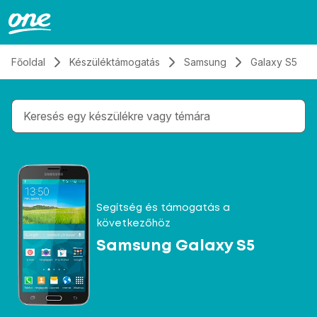
Átugrás, tovább a tartalomhoz
Főoldal
Készüléktámogatás
Samsung
Galaxy S5
Gépelés közben megjelennek a keresési javaslatok 
Segítség és támogatás a
következőhöz
Samsung Galaxy S5