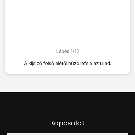
Lépés 1/12
Lépés 1/12
A kijelző felső élétől húzd lefele az ujjad.
A kijelző felső élétől húzd lefele az ujjad.
Kattints
a beállítások ikonra
.
Válaszd a
Fiókok
lehetőséget.
Válaszd a
Fiók hozzáadása
lehetőséget.
Válaszd a
Google
lehetőséget.
Válaszd a
Meglévő
lehetőséget.
Írd be a Google Fiókodhoz tartozó felhasználónevet.
Kattints a
Jelszó
mezőre, és írd be a Google Fiókodhoz tar
Kapcsolat
Kattints a
jobbra nyílra
.