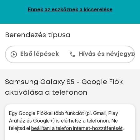
Ennek az eszköznek a kicserélése
Berendezés típusa
Első lépések
Hívás és névjegyzé
Samsung Galaxy S5 - Google Fiók
aktiválása a telefonon
Egy Google Fiókkal több funkciót (pl. Gmail, Play
Áruház és Google+) is elérhetsz a telefonon. Ne
felejtsd el
beállítani a telefon internet-hozzáférését
.