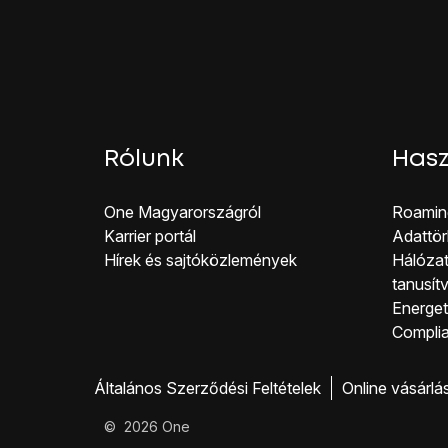
Válaszd a
Hívásátirány
Válaszd a
Hanghívás
l
Várj egy pillanatot, amí
Válassz egyet az alább
Mindig
Ha foglalt
Ha nincs válasz
Rólunk
Hasz
Ha nem elérhető
Írd be azt, hogy
+367
One Magyar országról
Roamin
A befejezéshez és ah
Karrier portál
Adattör
Hírek és sajtóközlemények
Hálózat
tanusít
Energeti
Co mpli
Általános Szerződési Feltételek
Online vásárlá
©
2026
One