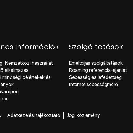
ítás
lehetőséget.
ehetőséget.
g a jelenlegi beállítások betöltődnek.
i átirányítás-típusok közül:
nos információk
Szolgáltatások
09090999
, és válaszd az
Engedélyezés
lehetőséget.
g, Nemzetközi használat
Emeltdíjas szolgáltatások
hoz, hogy visszatérhess a főképernyőhöz, nyomd meg
a főol
lő alkalmazás
Roaming referencia-ajánlat
i minőségi célérté kek és
Sebesség és lefedettség
ványok
Internet sebességmérő
kai riport
ance
s
Adatkezelési tájékoztató
Jogi közlemény