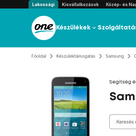
Átugrás, tovább a tartalomhoz
Lakossági
Kisvállalkozások
Közép- és Nag
Készülékek
Szolgáltatá
Főoldal
Készüléktámogatás
Samsung
Segítség 
Sams
Gépelés kö