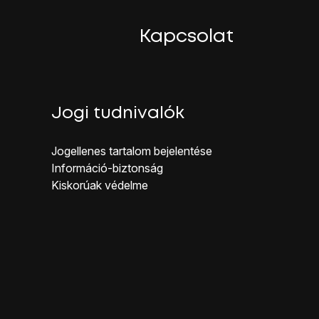
Kapcsolat
Jogi tudnivalók
Jogellenes ta rtalom bejelentése
dal gombot
.
Inf ormáció-biztonság
Kiskorúak véd elme