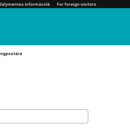
dálymentes információk
For foreign visitors
angpostára