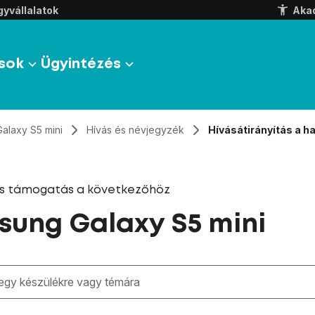
yvállalatok
Aka
sok
Ügyintézés
Galaxy S5 mini
Hívás és névjegyzék
Hívásátirányítás a h
és támogatás a következőhöz
ung Galaxy S5 mini
zben megjelennek a keresési javaslatok a mező alatt