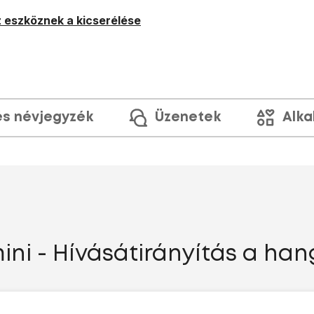
 eszköznek a kicserélése
és névjegyzék
Üzenetek
Alka
ni - Hívásátirányítás a ha