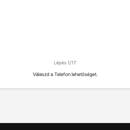
Lépés 1/17
Válaszd a
Telefon
lehetőséget.
tőséget.
fület.
.
ehetőséget.
séget.
llítások
lehetőséget.
g a jelenlegi beállítások betöltődnek.