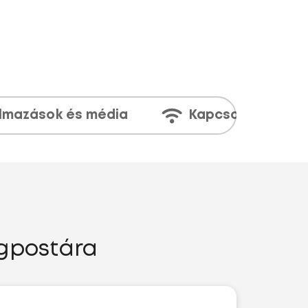
lmazások és média
Kapcsolatok
ngpostára