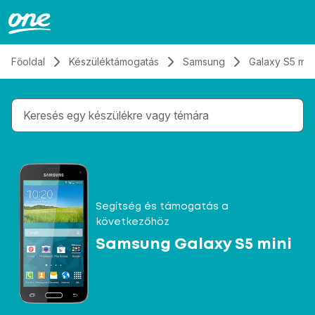
Átugrás, tovább a tartalomhoz
Főoldal
Készüléktámogatás
Samsung
Galaxy S5 min
Gépelés közben megjelennek a keresési javaslatok 
Segítség és támogatás a
következőhöz
Samsung Galaxy S5 mini