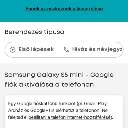
Ennek az eszköznek a kicserélése
Berendezés típusa
Első lépések
Hívás és névjegyzé
Samsung Galaxy S5 mini - Google
fiók aktiválása a telefonon
Egy Google fiókkal több funkciót (pl. Gmail, Play
Áruház és Google+) is elérhetsz a telefonon. Ne
felejtsd el
beállítani a telefon internet-hozzáférését
.