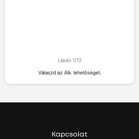
Lépés 1/12
Lépés 1/12
Válaszd az
Alk.
lehetőséget.
Válaszd az
Alk.
lehetőséget.
Válaszd a
Galéria
lehetőséget.
Keresd meg a kívánt mappát.
Válaszd ki
a kívánt fájlt
, és egy pillanatig tartsd lenyomva.
Kattints
a megosztás ikonra
.
Válaszd a
Bluetooth
lehetőséget.
Ha ki van kapcsolva a Bluetooth:
Válaszd az
OK
lehetőséget a Bluetooth bekapcsolásához.
Kapcsolat