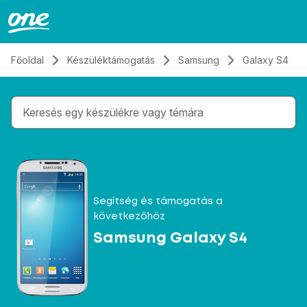
Átugrás, tovább a tartalomhoz
Főoldal
Készüléktámogatás
Samsung
Galaxy S4
Gépelés közben megjelennek a keresési javaslatok 
Segítség és támogatás a
következőhöz
Samsung Galaxy S4