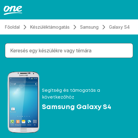
Átugrás, tovább a tartalomhoz
Főoldal
Készüléktámogatás
Samsung
Galaxy S4
Gépelés közben megjelennek a keresési javaslatok 
Segítség és támogatás a
következőhöz
Samsung Galaxy S4