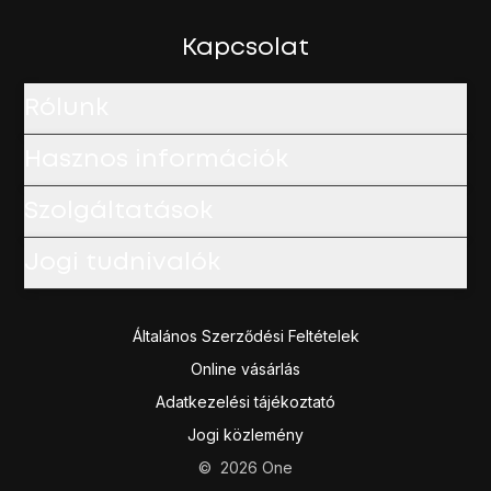
Írd be a PIN-kódot, és válaszd az
OK
lehetőséget.
A befejezéshez és ahhoz, hogy visszatérhess a kezdők
Kapcsolat
Rólunk
Hasznos információk
Szolgáltatások
Jogi tudnivalók
Általános Szerződési Feltételek
Online vásárlás
Adatkezelési tájékoztató
Jogi közlemény
©
2026
One