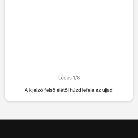
Lépés 1/8
Lépés 1/8
A kijelző felső élétől húzd lefele az ujjad.
A kijelző felső élétől húzd lefele az ujjad.
Kattints
a beállítások ikonra
.
Válaszd az
Egyebek
fület.
Válaszd a
Biztonság
lehetőséget.
Válaszd a
SIM PIN beállításai
lehetőséget.
Válaszd a
SIM PIN bekapcsolása
lehetőséget a funkció b