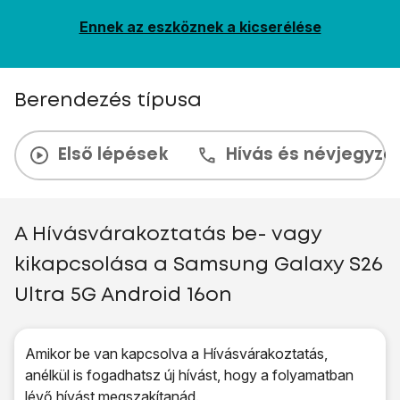
Ennek az eszköznek a kicserélése
Berendezés típusa
Első lépések
Hívás és névjegyzé
A Hívásvárakoztatás be- vagy
kikapcsolása a Samsung Galaxy S26
Ultra 5G Android 16on
Amikor be van kapcsolva a Hívásvárakoztatás,
anélkül is fogadhatsz új hívást, hogy a folyamatban
lévő hívást megszakítanád.