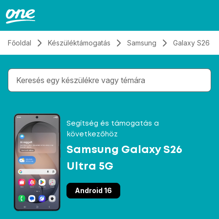
Átugrás, tovább a tartalomhoz
Főoldal
Készüléktámogatás
Samsung
Galaxy S26 Ul
Gépelés közben megjelennek a keresési javaslatok 
Segítség és támogatás a
következőhöz
Samsung Galaxy S26
Ultra 5G
Android 16