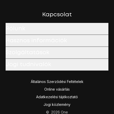
Válaszd a
QR-kód beszkennelése
lehetőséget.
Helyezd az elküldött QR-kódot a telefon kameráján láthat
Kövesd a kijelzőn megjelenő utasításokat az e-SIMed akt
Kapcsolat
Rólunk
Hasznos információk
Szolgáltatások
Jogi tudnivalók
Általános Szerződési Feltételek
Online vásárlás
Adatkezelési tájékoztató
Jogi közlemény
©
2026
One