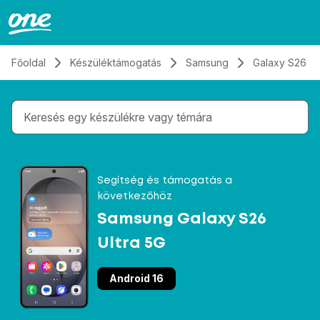
Átugrás, tovább a tartalomhoz
Főoldal
Készüléktámogatás
Samsung
Galaxy S26 Ul
Gépelés közben megjelennek a keresési javaslatok 
Segítség és támogatás a
következőhöz
Samsung Galaxy S26
Ultra 5G
Android 16