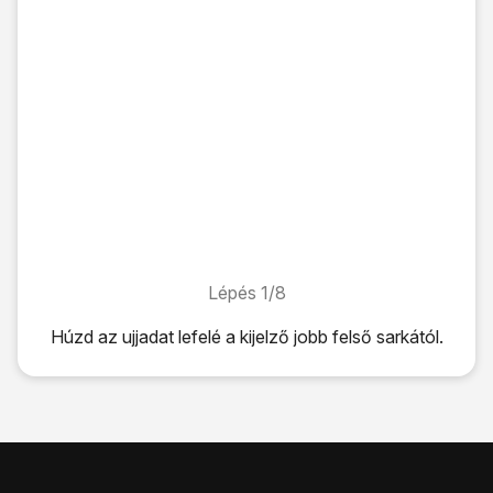
Lépés 1/8
Lépés 1/8
Húzd az ujjadat lefelé
a kijelző jobb felső sarkától.
Húzd az ujjadat lefelé
a kijelző jobb felső sarkától.
Kattints
a beállítások ikonra
.
Válaszd a
Kapcsolatok
lehetőséget.
Válaszd a
SIM-kezelő
lehetőséget.
Válaszd az
eSIM hozzáadása
lehetőséget.