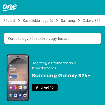
Átugrás, tovább a tartalomhoz
Főoldal
Készüléktámogatás
Samsung
Galaxy S26+
Gépelés közben megjelennek a keresési javaslatok 
Segítség és támogatás a
következőhöz
Samsung Galaxy S26+
Android 16