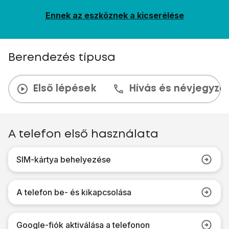
Ennek az eszköznek a kicserélése
Berendezés típusa
Első lépések
Hívás és névjegyzé
A telefon első használata
SIM-kártya behelyezése
A telefon be- és kikapcsolása
Google-fiók aktiválása a telefonon