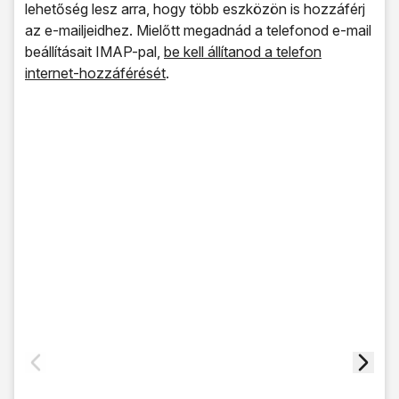
lehetőség lesz arra, hogy több eszközön is hozzáférj
az e-mailjeidhez. Mielőtt megadnád a telefonod e-mail
beállításait IMAP-pal,
be kell állítanod a telefon
internet-hozzáférését
.