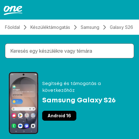
Átugrás, tovább a tartalomhoz
Főoldal
Készüléktámogatás
Samsung
Galaxy S26
Gépelés közben megjelennek a keresési javaslatok 
Segítség és támogatás a
következőhöz
Samsung Galaxy S26
Android 16