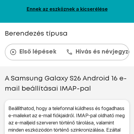
Ennek az eszköznek a kicserélése
Berendezés típusa
Első lépések
Hívás és névjegyzé
A Samsung Galaxy S26 Android 16 e-
mail beállításai IMAP-pal
Beállíthatod, hogy a telefonnal küldhess és fogadhass
e-maileket az e-mail fiókjaidról. IMAP-pal oldható meg
az e-mailjeid szerveren történő tárolása, valamint
minden eszközödön történő szinkronizálása. Ezáltal