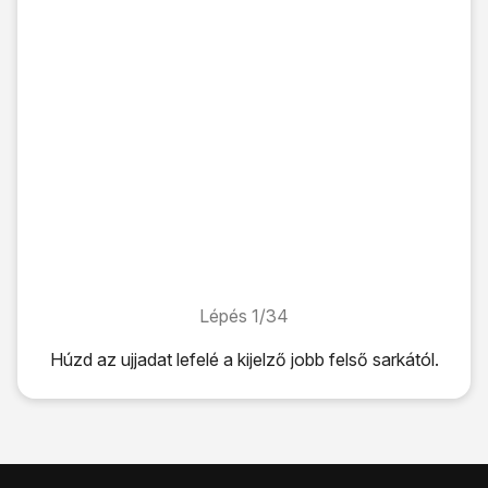
Lépés 1/34
Lépés 1/34
Húzd az ujjadat lefelé
a kijelző jobb felső sarkától.
Húzd az ujjadat lefelé
a kijelző jobb felső sarkától.
Kattints
a beállítások ikonra
.
Válaszd a
Fiókok és biztonsági mentés
lehetőséget.
Válaszd a
Fiókok kezelése
lehetőséget.