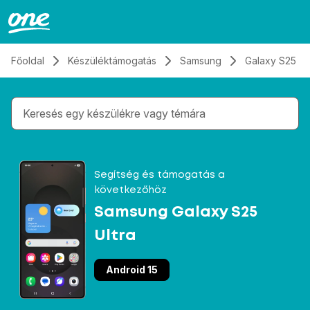
Átugrás, tovább a tartalomhoz
Főoldal
Készüléktámogatás
Samsung
Galaxy S25 Ul
Gépelés közben megjelennek a keresési javaslatok 
Segítség és támogatás a
következőhöz
Samsung Galaxy S25
Ultra
Android 15