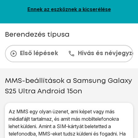
Ennek az eszköznek a kicserélése
Berendezés típusa
Első lépések
Hívás és névjegyzé
MMS-beállítások a Samsung Galaxy
S25 Ultra Android 15on
Az MMS egy olyan üzenet, ami képet vagy más
médiafájlt tartalmaz, és amit más mobiltelefonokra
lehet küldeni. Amint a SIM-kártyát beletetted a
telefonodba, MMS-eket tudsz küldeni és fogadni. Ha