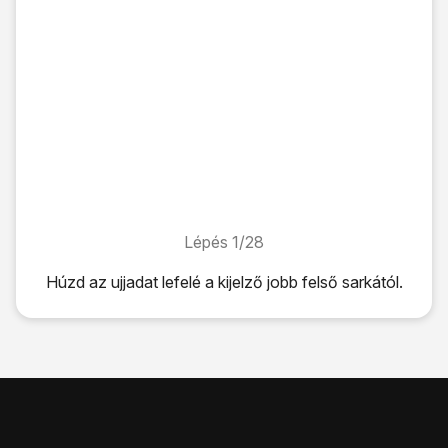
Lépés 1/28
Lépés 1/28
Húzd az ujjadat lefelé
a kijelző jobb felső sarkától.
Húzd az ujjadat lefelé
a kijelző jobb felső sarkától.
Kattints
a beállítások ikonra
.
Válaszd a
Kapcsolatok
lehetőséget.
Válaszd a
Mobilhálózatok
lehetőséget.
Válaszd a
Hozzáférési pontok neve
lehetőséget.
Kattints
az új adatkapcsolat ikonra
.