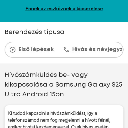
Ennek az eszköznek a kicserélése
Berendezés típusa
Első lépések
Hívás és névjegyzé
Hívószámküldés be- vagy
kikapcsolása a Samsung Galaxy S25
Ultra Android 15on
Ki tudod kapcsolni a hívószámküldést, így a
telefonszámod nem fog megjelenni a hívott félnél,
amikor hívást kezdeményezel. Csak hívás esetén