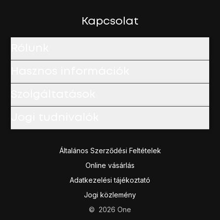
Válaszd a
Soha
lehetőséget a hívószámküldés kikapcsolá
A befejezéshez, és ahhoz, hogy visszatérhess a főképe
Kapcsolat
Rólunk
Hasznos információk
Szolgáltatások
Jogi tudnivalók
Általános Szerződési Feltételek
Online vásárlás
Adatkezelési tájékoztató
Jogi közlemény
©
2026
One