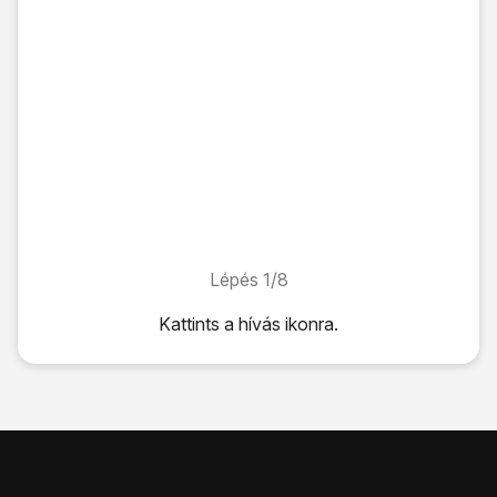
Lépés 1/8
Lépés 1/8
Kattints
a hívás ikonra
.
Kattints
a hívás ikonra
.
Kattints
a menü ikonra
.
Válaszd a
Beállítások
lehetőséget.
Válaszd a
Kiegészítő szolgáltatások
lehetőséget.
Válaszd a
Saját hívóazonosító megjelenítése
lehetőséget.
Válaszd a
Mindig
lehetőséget a hívószámküldés bekapcso