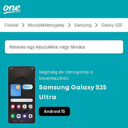
Átugrás, tovább a tartalomhoz
Főoldal
Készüléktámogatás
Samsung
Galaxy S25 Ul
Gépelés közben megjelennek a keresési javaslatok 
Segítség és támogatás a
következőhöz
Samsung Galaxy S25
Ultra
Android 15