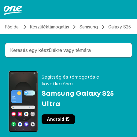
Átugrás, tovább a tartalomhoz
Főoldal
Készüléktámogatás
Samsung
Galaxy S25 Ul
Gépelés közben megjelennek a keresési javaslatok 
Segítség és támogatás a
következőhöz
Samsung Galaxy S25
Ultra
Android 15