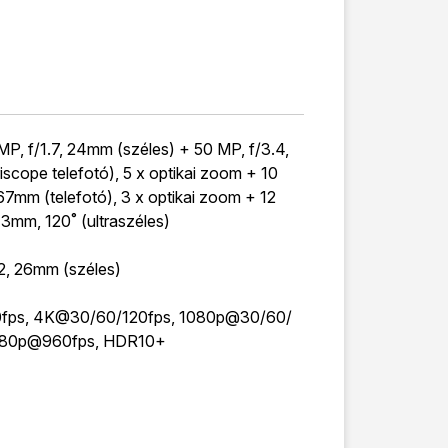
P, f/1.7, 24mm (széles) + 50 MP, f/3.4,
iscope telefotó), 5 x optikai zoom + 10
67mm (telefotó), 3 x optikai zoom + 12
13mm, 120˚ (ultraszéles)
.2, 26mm (széles)
ps, 4K@30/60/120fps, 1080p@30/60/
080p@960fps, HDR10+