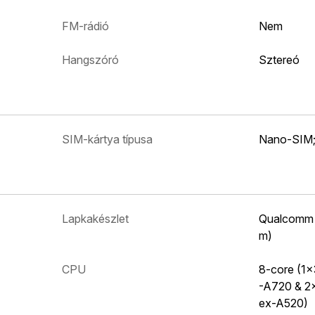
FM-rádió
Nem
Hangszóró
Sztereó
SIM-kártya típusa
Nano-SIM;
Lapkakészlet
Qualcomm 
m)
CPU
8-core (1
-A720 & 2
ex-A520)