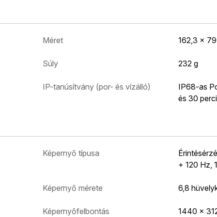
Méret
162,3 x 79
Súly
232 g
IP-tanúsítvány (por- és vízálló)
IP68-as Po
és 30 perc
Képernyő típusa
Érintésér
+ 120 Hz, 1
Képernyő mérete
6,8 hüvely
Képernyőfelbontás
1440 x 312