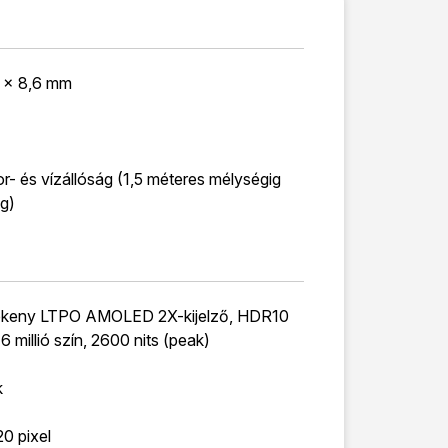
 x 8,6 mm
r- és vízállóság (1,5 méteres mélységig
ig)
zékeny LTPO AMOLED 2X-kijelző, HDR10
6 millió szín, 2600 nits (peak)
k
0 pixel