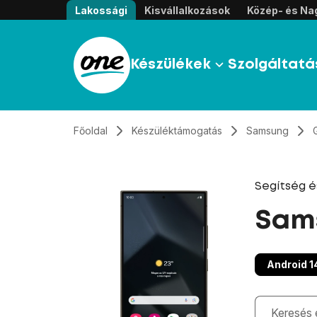
Átugrás, tovább a tartalomhoz
Lakossági
Kisvállalkozások
Közép- és Nag
Készülékek
Szolgáltatá
Főoldal
Készüléktámogatás
Samsung
Segítség 
Sams
Android 1
Gépelés kö