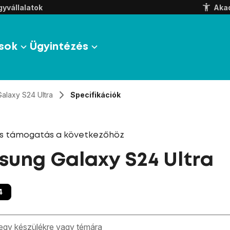
yvállalatok
Aka
sok
Ügyintézés
Galaxy S24 Ultra
Specifikációk
és támogatás a következőhöz
ung Galaxy S24 Ultra
4
zben megjelennek a keresési javaslatok a mező alatt