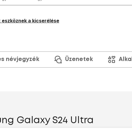
 eszköznek a kicserélése
és névjegyzék
Üzenetek
Alka
ung Galaxy S24 Ultra