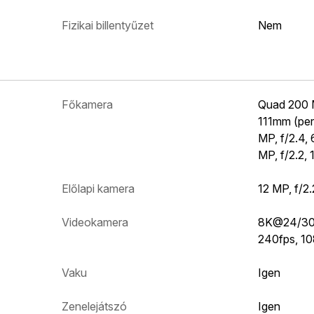
Fizikai billentyűzet
Nem
Főkamera
Quad 200 M
111mm (per
MP, f/2.4, 
MP, f/2.2, 
Előlapi kamera
12 MP, f/2
Videokamera
8K@24/30f
240fps, 1
Vaku
Igen
Zenelejátszó
Igen