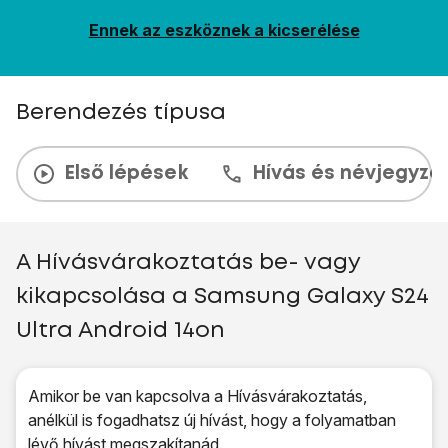
Ennek az eszköznek a kicserélése
Berendezés típusa
Első lépések
Hívás és névjegyzé
A Hívásvárakoztatás be- vagy
kikapcsolása a Samsung Galaxy S24
Ultra Android 14on
Amikor be van kapcsolva a Hívásvárakoztatás,
anélkül is fogadhatsz új hívást, hogy a folyamatban
lévő hívást megszakítanád.