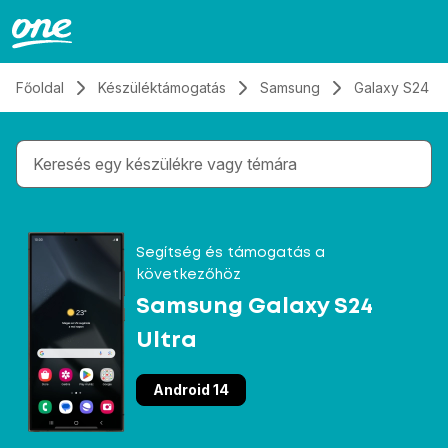
Átugrás, tovább a tartalomhoz
Főoldal
Készüléktámogatás
Samsung
Galaxy S24 Ul
Gépelés közben megjelennek a keresési javaslatok 
Segítség és támogatás a
következőhöz
Samsung Galaxy S24
Ultra
Android 14