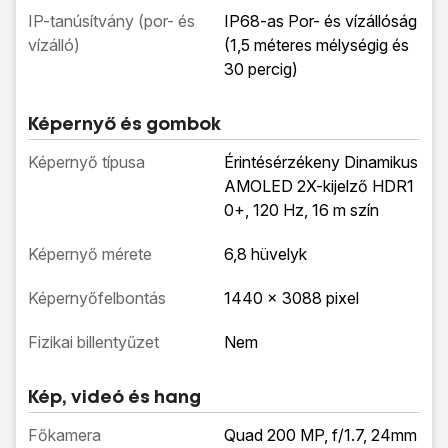
IP-tanúsítvány (por- és
IP68-as Por- és vízállóság
vízálló)
(1,5 méteres mélységig és
30 percig)
Képernyő és gombok
Képernyő típusa
Érintésérzékeny Dinamikus
AMOLED 2X-kijelző HDR1
0+, 120 Hz, 16 m szín
Képernyő mérete
6,8 hüvelyk
Képernyőfelbontás
1440 x 3088 pixel
Fizikai billentyűzet
Nem
Kép, videó és hang
Főkamera
Quad 200 MP, f/1.7, 24mm