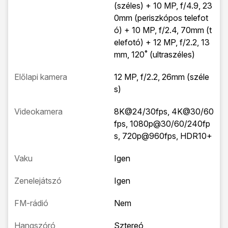
(széles) + 10 MP, f/4.9, 23
0mm (periszkópos telefot
ó) + 10 MP, f/2.4, 70mm (t
elefotó) + 12 MP, f/2.2, 13
mm, 120˚ (ultraszéles)
Előlapi kamera
12 MP, f/2.2, 26mm (széle
s)
Videokamera
8K@24/30fps, 4K@30/60
fps, 1080p@30/60/240fp
s, 720p@960fps, HDR10+
Vaku
Igen
Zenelejátszó
Igen
FM-rádió
Nem
Hangszóró
Sztereó