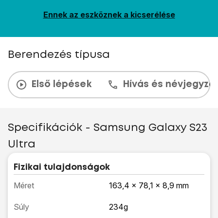
Ennek az eszköznek a kicserélése
Berendezés típusa
Első lépések
Hívás és névjegyzé
Specifikációk - Samsung Galaxy S23
Ultra
Fizikai tulajdonságok
Méret
163,4 x 78,1 x 8,9 mm
Súly
234g