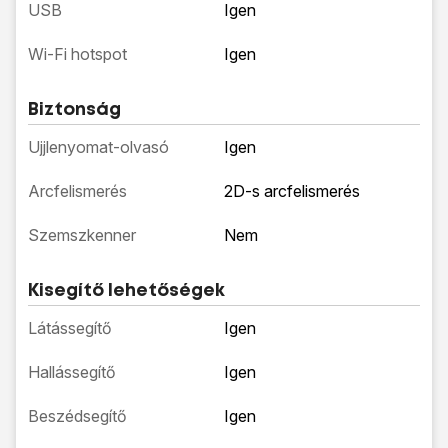
USB
Igen
Wi-Fi hotspot
Igen
Biztonság
Ujjlenyomat-olvasó
Igen
Arcfelismerés
2D-s arcfelismerés
Szemszkenner
Nem
Kisegítő lehetőségek
Látássegítő
Igen
Hallássegítő
Igen
Beszédsegítő
Igen