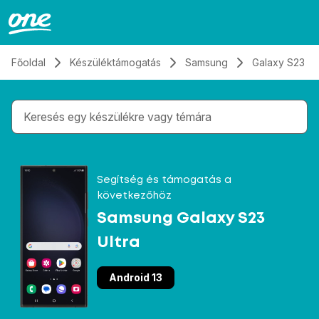
Átugrás, tovább a tartalomhoz
Főoldal
Készüléktámogatás
Samsung
Galaxy S23 Ul
Gépelés közben megjelennek a keresési javaslatok 
Segítség és támogatás a
következőhöz
Samsung Galaxy S23
Ultra
Android 13