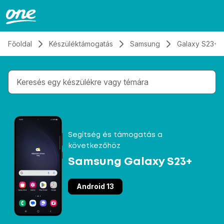
Átugrás, tovább a tartalomhoz
Főoldal
Készüléktámogatás
Samsung
Galaxy S23+
Gépelés közben megjelennek a keresési javaslatok 
Segítség és támogatás a
következőhöz
Samsung Galaxy S23+
Android 13