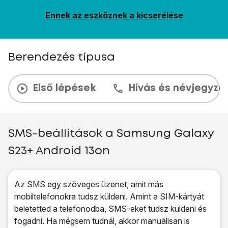
Ennek az eszköznek a kicserélése
Berendezés típusa
Első lépések
Hívás és névjegyzé
SMS-beállítások a Samsung Galaxy
S23+ Android 13on
Az SMS egy szöveges üzenet, amit más
mobiltelefonokra tudsz küldeni. Amint a SIM-kártyát
beletetted a telefonodba, SMS-eket tudsz küldeni és
fogadni. Ha mégsem tudnál, akkor manuálisan is