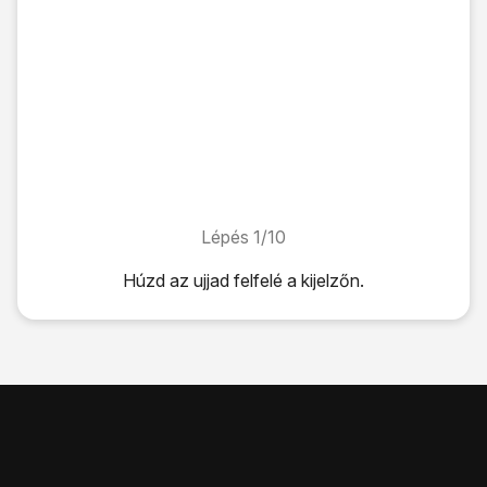
Lépés 1/10
Lépés 1/10
Húzd az ujjad felfelé
a kijelzőn.
Húzd az ujjad felfelé
a kijelzőn.
Válaszd a
Samsung
lehetőséget.
Válaszd az
Üzenetek
lehetőséget.
Kattints
a menü ikonra
.
Válaszd a
Beállítások
lehetőséget.
Válaszd az
Egyéb beállítások
lehetőséget.
Válaszd a
Szöveges üzenetek
lehetőséget.