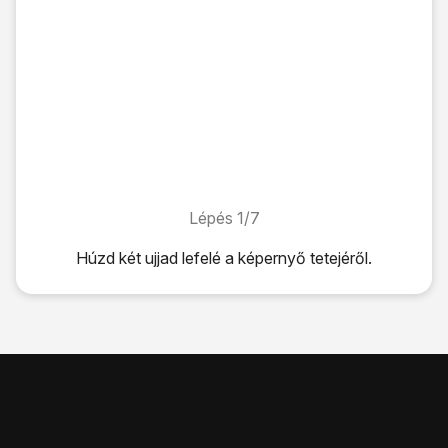
Lépés 1/7
Lépés 1/7
Húzd két ujjad
lefelé
a képernyő tetejéről.
Húzd két ujjad
lefelé
a képernyő tetejéről.
Kattints
a beállítások ikonra
.
Válaszd az
Általános kezelés
lehetőséget.
Válaszd a
Visszaállítás
lehetőséget.
Válaszd a
Gyári adatok visszaállítása
lehetőséget.
Válaszd a
Visszaáll.
lehetőséget.
Válaszd a
Törli mindet
lehetőséget. Várj egy kicsit, amíg a