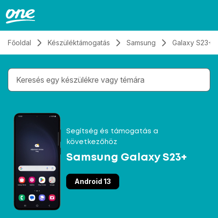
Átugrás, tovább a tartalomhoz
Főoldal
Készüléktámogatás
Samsung
Galaxy S23+
Gépelés közben megjelennek a keresési javaslatok 
Segítség és támogatás a
következőhöz
Samsung Galaxy S23+
Android 13