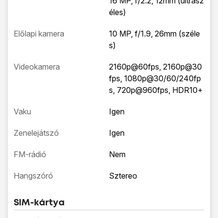
16 MP, f/2.2, 12mm (ultrasz
éles)
Előlapi kamera
10 MP, f/1.9, 26mm (széle
s)
Videokamera
2160p@60fps, 2160p@30
fps, 1080p@30/60/240fp
s, 720p@960fps, HDR10+
Vaku
Igen
Zenelejátszó
Igen
FM-rádió
Nem
Hangszóró
Sztereo
SIM-kártya