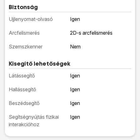
Biztonság
Ujjlenyomat-olvasó
Igen
Arcfelismerés
2D-s arcfelismerés
Szemszkenner
Nem
Kisegítő lehetőségek
Látássegítő
Igen
Hallássegítő
Igen
Beszédsegítő
Igen
Segítségnyújtás fizikai
Igen
interakcióhoz