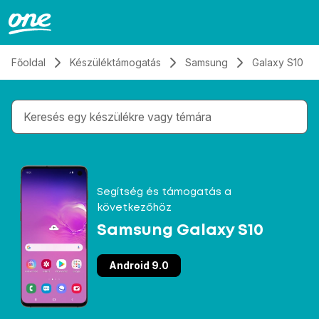
Átugrás, tovább a tartalomhoz
Főoldal
Készüléktámogatás
Samsung
Galaxy S10
Gépelés közben megjelennek a keresési javaslatok 
Segítség és támogatás a
következőhöz
Samsung Galaxy S10
Android 9.0