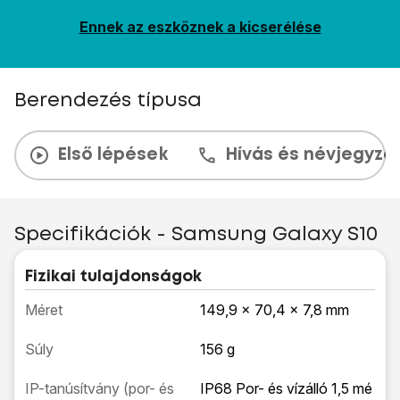
Ennek az eszköznek a kicserélése
Berendezés típusa
Első lépések
Hívás és névjegyzé
Specifikációk - Samsung Galaxy S10
Fizikai tulajdonságok
Méret
149,9 x 70,4 x 7,8 mm
Súly
156 g
IP-tanúsítvány (por- és
IP68 Por- és vízálló 1,5 mé