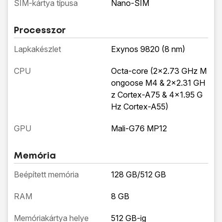
SIM-kártya típusa
Nano-SIM
Processzor
Lapkakészlet
Exynos 9820 (8 nm)
CPU
Octa-core (2x2.73 GHz M
ongoose M4 & 2x2.31 GH
z Cortex-A75 & 4x1.95 G
Hz Cortex-A55)
GPU
Mali-G76 MP12
Memória
Beépített memória
128 GB/512 GB
RAM
8 GB
Memóriakártya helye
512 GB-ig