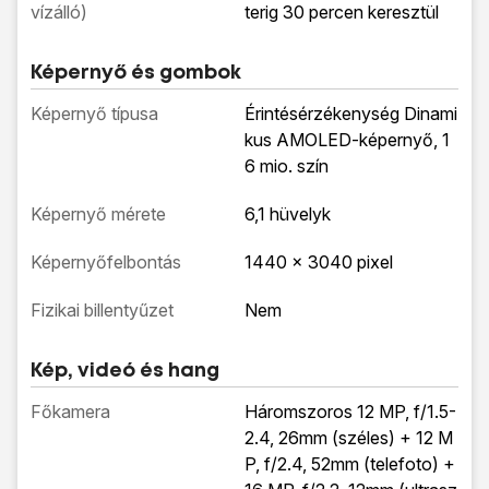
vízálló)
terig 30 percen keresztül
Képernyő és gombok
Képernyő típusa
Érintésérzékenység Dinami
kus AMOLED-képernyő, 1
6 mio. szín
Képernyő mérete
6,1 hüvelyk
Képernyőfelbontás
1440 x 3040 pixel
Fizikai billentyűzet
Nem
Kép, videó és hang
Főkamera
Háromszoros 12 MP, f/1.5-
2.4, 26mm (széles) + 12 M
P, f/2.4, 52mm (telefoto) +