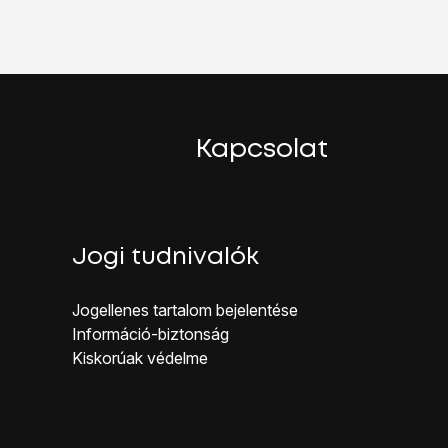
yári beállításokat. A telefon konfigurálásához és ahhoz, hogy ü
Kapcsolat
Jogi tudnivalók
Jogellenes ta rtalom bejelentése
Inf ormáció-biztonság
Kiskorúak véd elme