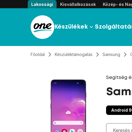
Átugrás, tovább a tartalomhoz
Lakossági
Kisvállalkozások
Közép- és Nag
Készülékek
Szolgáltatá
Főoldal
Készüléktámogatás
Samsung
Segítség 
Sams
Android 9
Gépelés kö