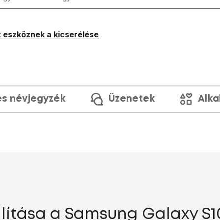
 eszköznek a kicserélése
és névjegyzék
Üzenetek
Alka
llítása a Samsung Galaxy S1