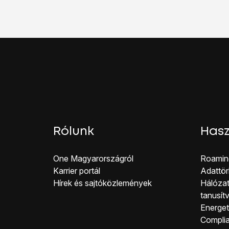
Válaszd a
Visszaállítá
Válaszd a
Gyári adatok
Válaszd a
Visszaáll.
le
Válaszd a
Törli mindet
Rólunk
Hasz
One Magyar országról
Roamin
Karrier portál
Adattör
Hírek és sajtóközlemények
Hálózat
tanusít
Energeti
Co mpli