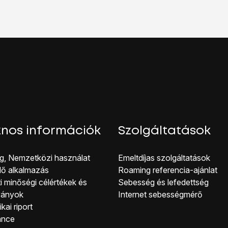
s
lehetőséget.
 visszaállítása
lehetőséget.
hetőséget.
lehetőséget. Várj egy kicsit, amíg a telefon visszaállítja a g
nos információk
Szolgáltatások
g, Nemzetközi használat
Emeltdíjas szolgáltatások
lő alkalmazás
Roaming referencia-ajánlat
i minőségi célérté kek és
Sebesség és lefedettség
ványok
Internet sebességmérő
kai riport
ance