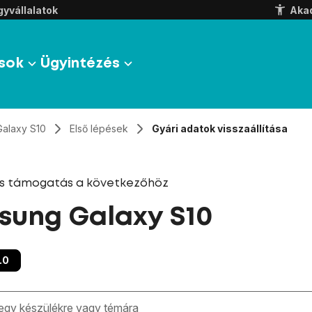
yvállalatok
Aka
sok
Ügyintézés
Galaxy S10
Első lépések
Gyári adatok visszaállítása
és támogatás a következőhöz
ung Galaxy S10
.0
zben megjelennek a keresési javaslatok a mező alatt