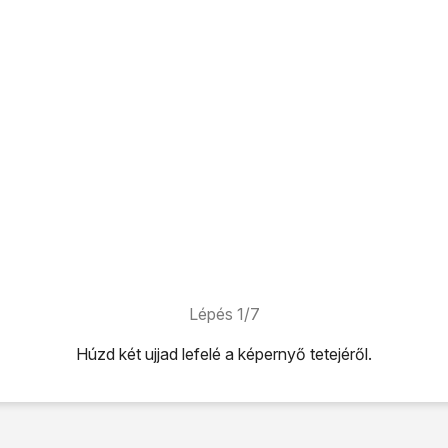
Lépés 1/7
Húzd két ujjad
lefelé
a képernyő tetejéről.
képernyő tetejéről.
ikonra
.
kezelés
lehetőséget.