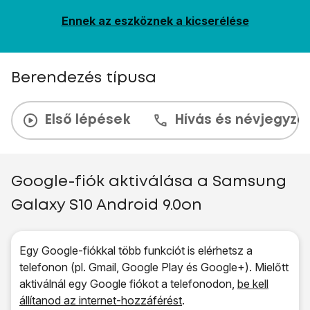
Ennek az eszköznek a kicserélése
Berendezés típusa
Első lépések
Hívás és névjegyzé
Google-fiók aktiválása a Samsung
Galaxy S10 Android 9.0on
Egy Google-fiókkal több funkciót is elérhetsz a
telefonon (pl. Gmail, Google Play és Google+). Mielőtt
aktiválnál egy Google fiókot a telefonodon,
be kell
állítanod az internet-hozzáférést
.