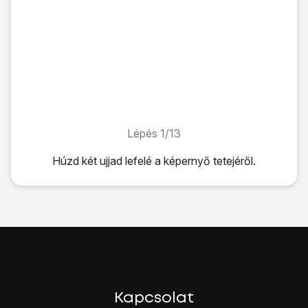
Lépés 1/13
Lépés 1/13
Húzd két ujjad
lefelé
a képernyő tetejéről.
Húzd két ujjad
lefelé
a képernyő tetejéről.
Kattints
a beállítások ikonra
.
Válaszd a
Fiókok és biztonsági mentés
lehetőséget.
Válaszd a
Fiókok
lehetőséget.
Válaszd a
Fiók hozzáadása
lehetőséget.
Válaszd a
Google
lehetőséget.
Amennyiben nincs Google-fiókod, válaszd a
Fiók létreho
Válaszd az
E-mail-cím vagy telefonszám
lehetőséget, és í
Kapcsolat