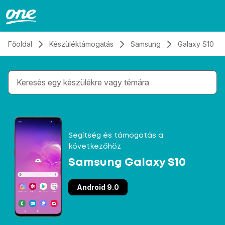
Átugrás, tovább a tartalomhoz
Főoldal
Készüléktámogatás
Samsung
Galaxy S10
Gépelés közben megjelennek a keresési javaslatok 
Segítség és támogatás a
következőhöz
Samsung Galaxy S10
Android 9.0