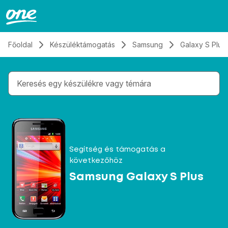
Átugrás, tovább a tartalomhoz
Főoldal
Készüléktámogatás
Samsung
Galaxy S Plus
Gépelés közben megjelennek a keresési javaslatok 
Segítség és támogatás a
következőhöz
Samsung Galaxy S Plus