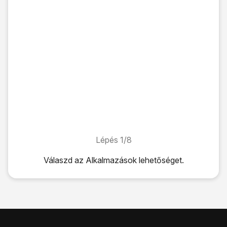
Lépés 1/8
Lépés 1/8
Válaszd az
Alkalmazások
lehetőséget.
Válaszd az
Alkalmazások
lehetőséget.
Válaszd a
Beállítások
lehetőséget.
Válaszd a
Hívásbeállítások
lehetőséget.
Válaszd a
Hangposta
lehetőséget.
Válaszd a
Hangposta
lehetőséget.