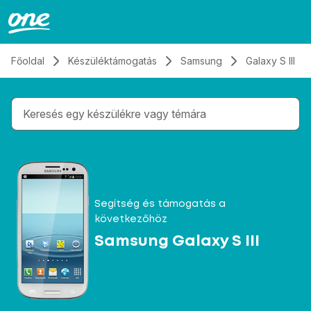
Átugrás, tovább a tartalomhoz
Főoldal
Készüléktámogatás
Samsung
Galaxy S III
Gépelés közben megjelennek a keresési javaslatok 
Segítség és támogatás a
következőhöz
Samsung Galaxy S III