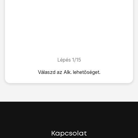
Lépés 1/15
Lépés 1/15
Válaszd az
Alk.
lehetőséget.
Válaszd az
Alk.
lehetőséget.
Válaszd a
Telefon
lehetőséget.
Nyomd meg
a menü gombot
.
Válaszd a
Hívás
lehetőséget.
Válaszd a
Hívásátirányítás
lehetőséget.
Válaszd a
Hanghívás
lehetőséget.
Várj egy pillanatot, amíg a jelenlegi beállítások betöltődnek.
Válassz egyet az alábbi átirányítás-típusok közül:
Kapcsolat