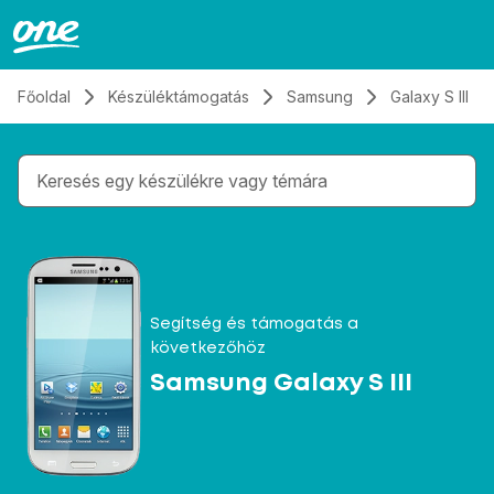
Átugrás, tovább a tartalomhoz
Főoldal
Készüléktámogatás
Samsung
Galaxy S III
Gépelés közben megjelennek a keresési javaslatok 
Segítség és támogatás a
következőhöz
Samsung Galaxy S III