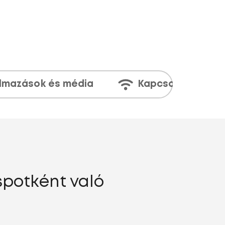
lmazások és média
Kapcsolatok
spotként való