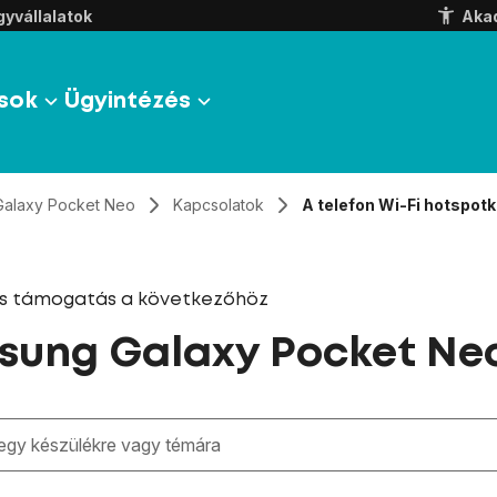
yvállalatok
Aka
sok
Ügyintézés
Galaxy Pocket Neo
Kapcsolatok
A telefon Wi-Fi hotspotk
és támogatás a következőhöz
ung Galaxy Pocket Ne
zben megjelennek a keresési javaslatok a mező alatt