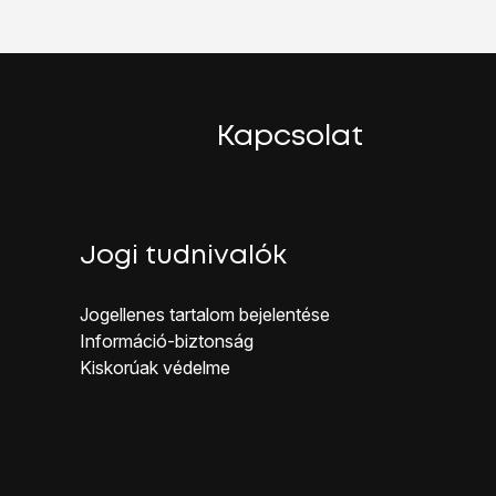
Kapcsolat
Jogi tudnivalók
hogy be van kapcsolva a funkció.
Jogellenes ta rtalom bejelentése
Inf ormáció-biztonság
koztatni:
Kiskorúak véd elme
hotspoton keresztül.