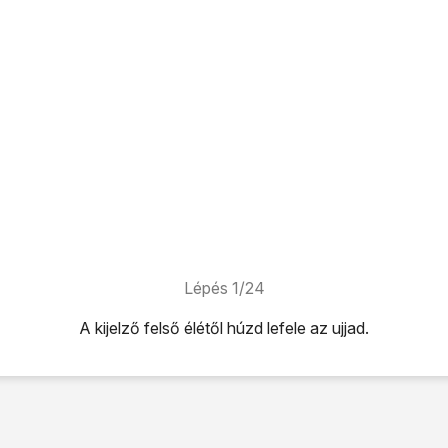
Lépés 1/24
A kijelző felső élétől húzd lefele az ujjad.
úzd lefele az ujjad.
ikonra
.
lítások
lehetőséget.
egosztás
lehetőséget.