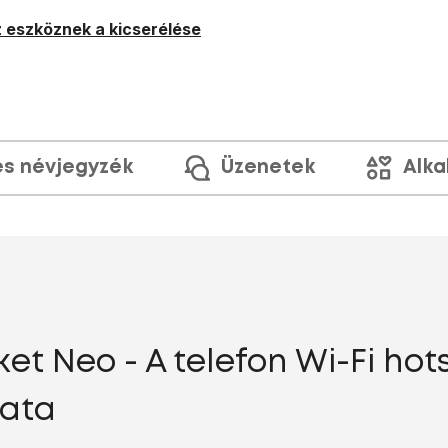
 eszköznek a kicserélése
és névjegyzék
Üzenetek
Alka
t Neo - A telefon Wi-Fi hot
lata