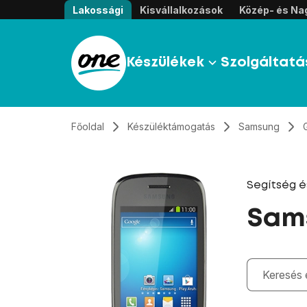
Átugrás, tovább a tartalomhoz
Lakossági
Kisvállalkozások
Közép- és Nag
Készülékek
Szolgáltatá
Főoldal
Készüléktámogatás
Samsung
Segítség 
Sams
Gépelés kö