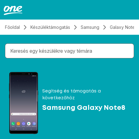
Átugrás, tovább a tartalomhoz
Főoldal
Készüléktámogatás
Samsung
Galaxy Note8
Gépelés közben megjelennek a keresési javaslatok 
Segítség és támogatás a
következőhöz
Samsung Galaxy Note8