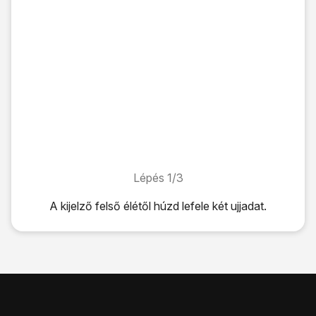
Lépés 1/3
Lépés 1/3
A kijelző felső élétől húzd lefele két ujjadat.
A kijelző felső élétől húzd lefele két ujjadat.
Kattints
a "Mobil int.kap." ikonra
a funkció be- vagy kikap
A befejezéshez és ahhoz, hogy visszatérhess a kezdőkép