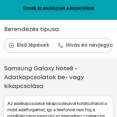
Ennek az eszköznek a kicserélése
Berendezés típusa
Első lépések
Hívás és névjegyzé
Samsung Galaxy Note8 -
Adatkapcsolatok be- vagy
kikapcsolása
Az adatkapcsolatok kikapcsolásával korlátozhatod a
mobil adatforgalmat, így a telefonod nem fog a
mobilhálózaton keresztül az internethez csatlakozni.