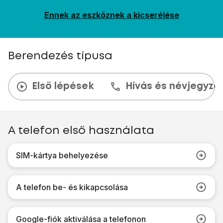
Ennek az eszköznek a kicserélése
Berendezés típusa
Első lépések
Hívás és névjegyzé
A telefon első használata
SIM-kártya behelyezése
A telefon be- és kikapcsolása
Google-fiók aktiválása a telefonon