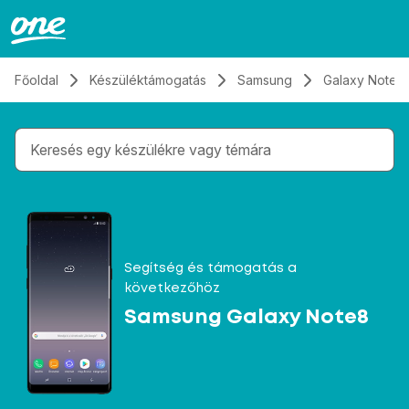
Átugrás, tovább a tartalomhoz
Főoldal
Készüléktámogatás
Samsung
Galaxy Note8
Gépelés közben megjelennek a keresési javaslatok 
Segítség és támogatás a
következőhöz
Samsung Galaxy Note8