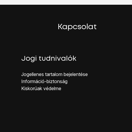
gépen.
Kapcsolat
Jogi tudnivalók
Jogellenes ta rtalom bejelentése
Inf ormáció-biztonság
Kiskorúak véd elme