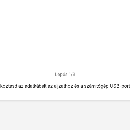
Lépés 1/8
akoztasd az adatkábelt
az aljzathoz
és a számítógép USB-port
tkábelt
az aljzathoz
és a számítógép USB-portjához.
.
ehetőséget.
üli és hálózati
lehetőséget.
egosztás
lehetőséget.
netmegosztás
lehetőséget úgy, hogy a kijelző azt mutassa, ho