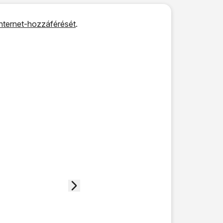
 internet-hozzáférését
.