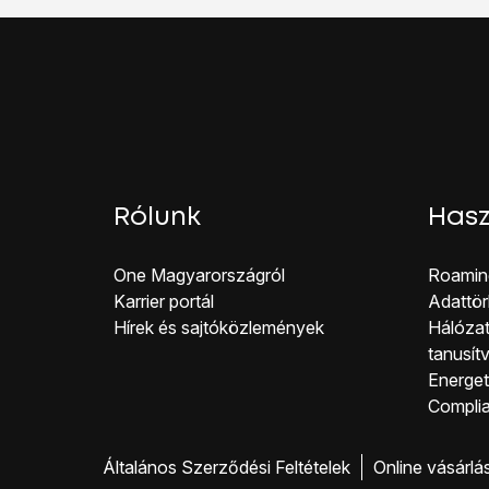
Ezután a telefonon ke
Miután létrejött a kapc
Rólunk
Hasz
One Magyar országról
Roamin
Karrier portál
Adattör
Hírek és sajtóközlemények
Hálózat
tanusít
Energeti
Co mpli
Általános Szerződési Feltételek
Online vásárlá