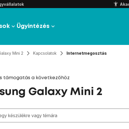
yvállalatok
Aka
sok
Ügyintézés
Galaxy Mini 2
Kapcsolatok
Internetmegosztás
és támogatás a következőhöz
ung Galaxy Mini 2
zben megjelennek a keresési javaslatok a mező alatt