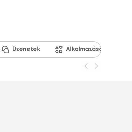
Üzenetek
Alkalmazások és médi