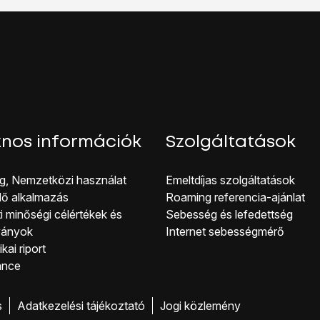
resztül automatikusan létrejön az internetkapcsolat a számító
solat, elérhető lesz az internet a számítógépről.
nos információk
Szolgáltatások
g, Nemzetközi használat
Emeltdíjas szolgáltatások
lő alkalmazás
Roaming referencia-ajánlat
i minőségi célérté kek és
Sebesség és lefedettség
ványok
Internet sebességmérő
kai riport
ance
s
Adatkezelési tájékoztató
Jogi közlemény