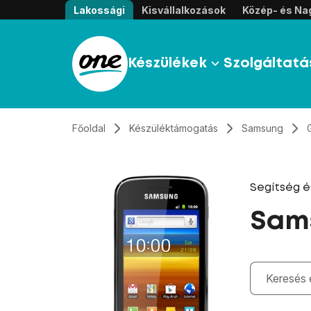
Átugrás, tovább a tartalomhoz
Lakossági
Kisvállalkozások
Közép- és Nag
Készülékek
Szolgáltatá
Főoldal
Készüléktámogatás
Samsung
Segítség 
Sams
Gépelés kö