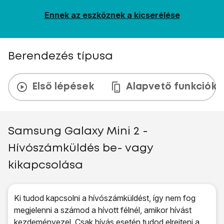
Ennek az eszköznek a kicserélése
Berendezés típusa
Első lépések
Alapvető funkciók
Samsung Galaxy Mini 2 -
Hívószámküldés be- vagy
kikapcsolása
Ki tudod kapcsolni a hívószámküldést, így nem fog
megjelenni a számod a hívott félnél, amikor hívást
kezdeményezel. Csak hívás esetén tudod elrejteni a