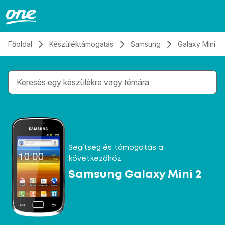
Átugrás, tovább a tartalomhoz
Főoldal
Készüléktámogatás
Samsung
Galaxy Mini 2
Gépelés közben megjelennek a keresési javaslatok 
Segítség és támogatás a
következőhöz
Samsung Galaxy Mini 2