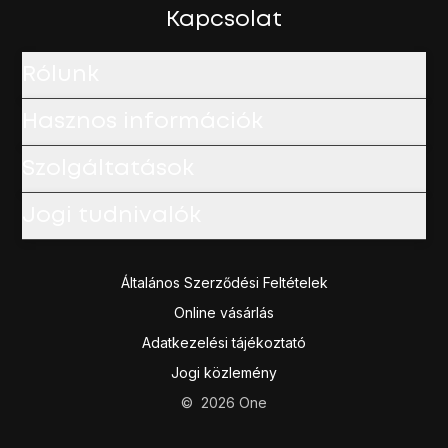
A befejezéshez és ahhoz, hogy visszatérhess a kezdők
Kapcsolat
Rólunk
Hasznos információk
Szolgáltatások
Jogi tudnivalók
Általános Szerződési Feltételek
Online vásárlás
Adatkezelési tájékoztató
Jogi közlemény
©
2026
One