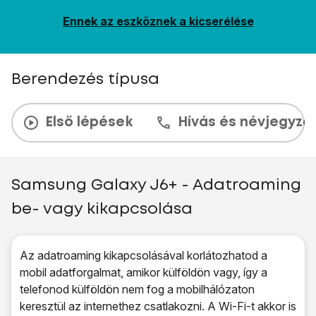
Ennek az eszköznek a kicserélése
Berendezés típusa
Első lépések
Hívás és névjegyzé
Samsung Galaxy J6+ - Adatroaming
be- vagy kikapcsolása
Az adatroaming kikapcsolásával korlátozhatod a
mobil adatforgalmat, amikor külföldön vagy, így a
telefonod külföldön nem fog a mobilhálózaton
keresztül az internethez csatlakozni. A Wi-Fi-t akkor is