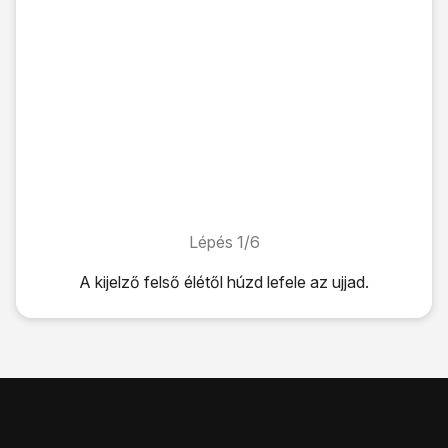
Lépés 1/6
Lépés 1/6
A kijelző felső élétől húzd lefele az ujjad.
A kijelző felső élétől húzd lefele az ujjad.
Kattints
a beállítások ikonra
.
Válaszd a
Kapcsolatok
lehetőséget.
Válaszd a
Mobilhálózatok
lehetőséget.
A funkció be- vagy kikapcsolásához válaszd az
Adatroam
A befejezéshez és ahhoz, hogy visszatérhess a kezdőkép