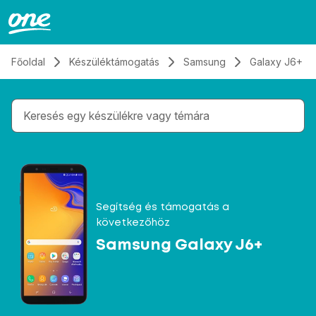
Átugrás, tovább a tartalomhoz
Főoldal
Készüléktámogatás
Samsung
Galaxy J6+
Gépelés közben megjelennek a keresési javaslatok 
Segítség és támogatás a
következőhöz
Samsung Galaxy J6+