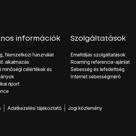
nos információk
Szolgáltatások
g, Nemzetközi használat
Emeltdíjas szolgáltatások
lő alkalmazás
Roaming referencia-ajánlat
i minőségi célérté kek és
Sebesség és lefedettség
ványok
Internet sebességmérő
kai riport
ance
s
Adatkezelési tájékoztató
Jogi közlemény