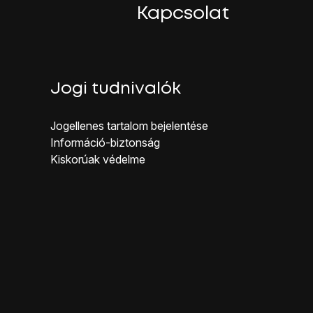
Kapcsolat
Jogi tudnivalók
Jogellenes ta rtalom bejelentése
Inf ormáció-biztonság
Kiskorúak véd elme