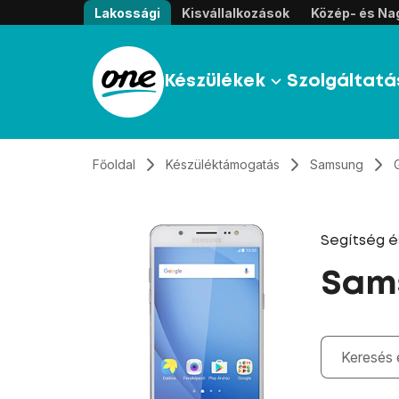
Átugrás, tovább a tartalomhoz
Lakossági
Kisvállalkozások
Közép- és Nag
Készülékek
Szolgáltatá
Főoldal
Készüléktámogatás
Samsung
Segítség 
Sams
Gépelés kö