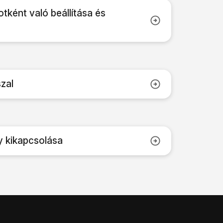
otként való beállítása és
szal
y kikapcsolása