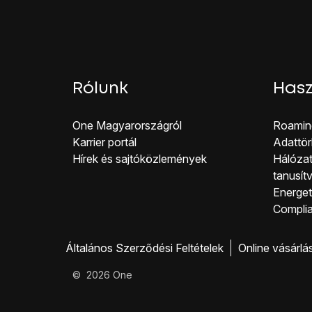
Rólunk
Hasz
One Magyar országról
Roamin
Karrier portál
Adattör
Hírek és sajtóközlemények
Hálózat
tanusít
Energeti
Co mpli
Általános Szerződési Feltételek
Online vásárlá
©
2026
One