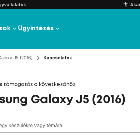
yvállalatok
Aka
sok
Ügyintézés
Galaxy J5 (2016)
Kapcsolatok
és támogatás a következőhöz
ung Galaxy J5 (2016)
zben megjelennek a keresési javaslatok a mező alatt