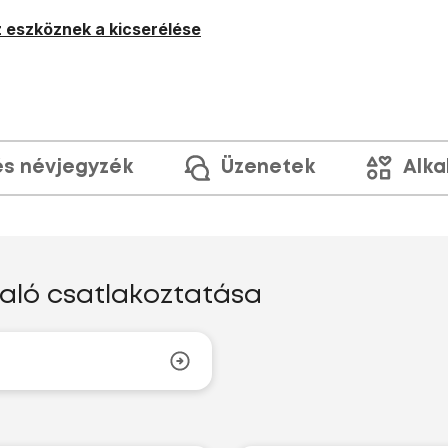
 eszköznek a kicserélése
és névjegyzék
Üzenetek
Alka
való csatlakoztatása