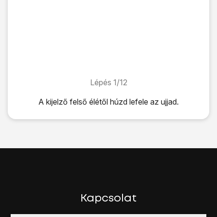
Lépés 1/12
Lépés 1/12
A kijelző felső élétől húzd lefele az ujjad.
A kijelző felső élétől húzd lefele az ujjad.
Kattints
a beállítások ikonra
.
Válaszd a
Fiókok
lehetőséget.
Válaszd a
Fiók hozzáadása
lehetőséget.
Válaszd a
Google
lehetőséget.
Kattints
a szövegmezőre
, és írd be a Google fiókodhoz ta
Válaszd a
KÖVETKEZŐ
lehetőséget.
Kattints
a szövegmezőre
, és írd be a Google Fiókodhoz ta
Kapcsolat
Válaszd a
KÖVETKEZŐ
lehetőséget.