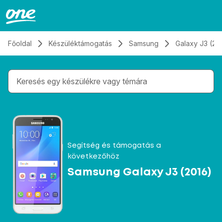
Átugrás, tovább a tartalomhoz
Főoldal
Készüléktámogatás
Samsung
Galaxy J3 (20
Gépelés közben megjelennek a keresési javaslatok 
Segítség és támogatás a
következőhöz
Samsung Galaxy J3 (2016)