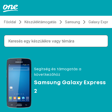
Átugrás, tovább a tartalomhoz
Főoldal
Készüléktámogatás
Samsung
Galaxy Expres
Gépelés közben megjelennek a keresési javaslatok 
Segítség és támogatás a
következőhöz
Samsung Galaxy Express
2