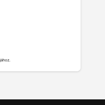
jához.
gy be van kapcsolva a funkció.
gépen.