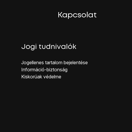
Kapcsolat
Jogi tudnivalók
Jogellenes ta rtalom bejelentése
Inf ormáció-biztonság
Kiskorúak véd elme