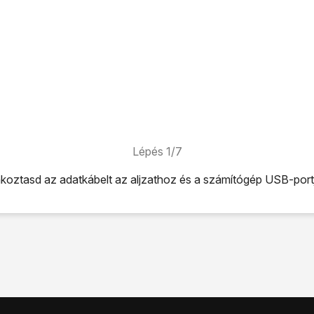
Lépés 1/7
akoztasd az adatkábelt
az aljzathoz
és a számítógép USB-port
tkábelt
az aljzathoz
és a számítógép USB-portjához.
úzd lefele az ujjad.
ikonra
.
egosztás
lehetőséget.
netmegosztás
lehetőséget úgy, hogy a kijelző azt mutassa, ho
resztül automatikusan létrejön az internetkapcsolat a számító
solat, elérhető lesz az internet a számítógépről.