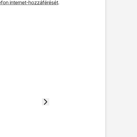
elefon internet-hozzáférését
.