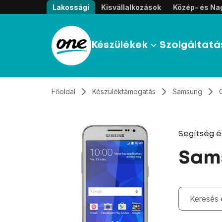
Átugrás, tovább a tartalomhoz
Lakossági
Kisvállalkozások
Közép- és Nag
Készülékek
Szolgáltatá
Főoldal
Készüléktámogatás
Samsung
Segítség 
Sams
Gépelés kö