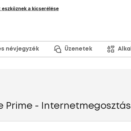
 eszköznek a kicserélése
és névjegyzék
Üzenetek
Alka
 Prime - Internetmegosztás