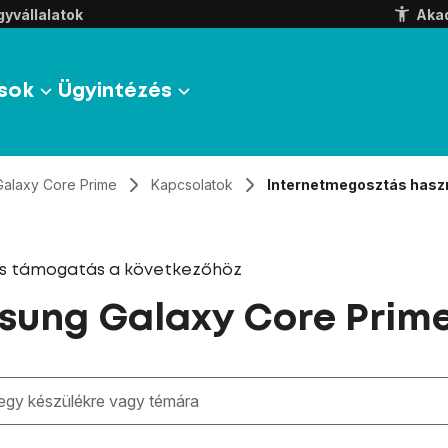
yvállalatok
Aka
sok
Ügyintézés
Galaxy Core Prime
Kapcsolatok
Internetmegosztás hasz
és támogatás a következőhöz
ung Galaxy Core Prim
zben megjelennek a keresési javaslatok a mező alatt