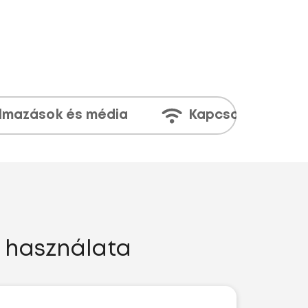
lmazások és média
Kapcsolatok
 használata