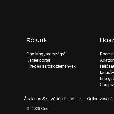
Rólunk
Hasz
One Magyar országról
Roamin
Karrier portál
Adattör
Hírek és sajtóközlemények
Hálózat
tanusít
Energeti
Co mpli
Általános Szerződési Feltételek
Online vásárlá
©
2026
One