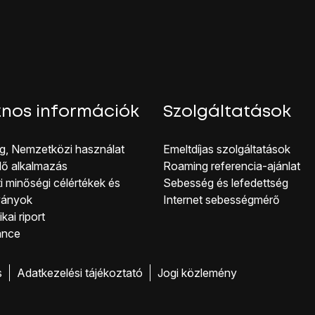
nos információk
Szolgáltatások
g, Nemzetközi használat
Emeltdíjas szolgáltatások
lő alkalmazás
Roaming referencia-ajánlat
i minőségi célérté kek és
Sebesség és lefedettség
ványok
Internet sebességmérő
kai riport
ance
s
Adatkezelési tájékoztató
Jogi közlemény