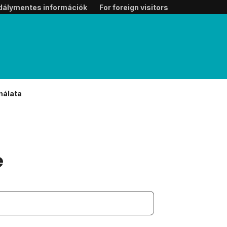
dálymentes információk
For foreign visitors
nálata
e