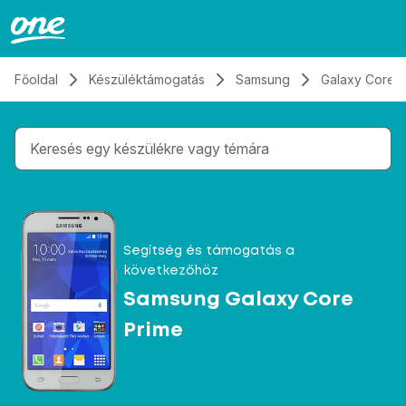
Átugrás, tovább a tartalomhoz
Főoldal
Készüléktámogatás
Samsung
Galaxy Core 
Gépelés közben megjelennek a keresési javaslatok 
Segítség és támogatás a
következőhöz
Samsung Galaxy Core
Prime