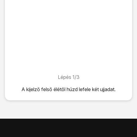
Lépés 1/3
Lépés 1/3
A kijelző felső élétől húzd lefele két ujjadat.
A kijelző felső élétől húzd lefele két ujjadat.
Válaszd a
Mobil int.kap.
lehetőséget a funkció be- vagy ki
A befejezéshez és ahhoz, hogy visszatérhess a főképe