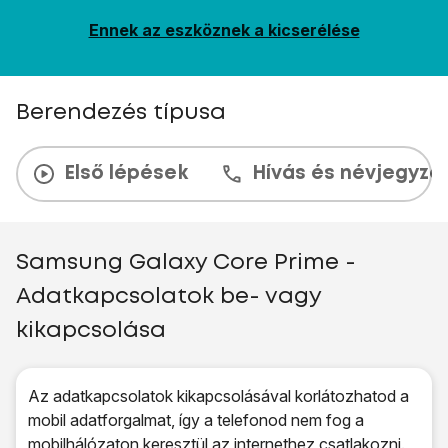
Ennek az eszköznek a kicserélése
Berendezés típusa
Első lépések
Hívás és névjegyzé
Samsung Galaxy Core Prime -
Adatkapcsolatok be- vagy
kikapcsolása
Az adatkapcsolatok kikapcsolásával korlátozhatod a
mobil adatforgalmat, így a telefonod nem fog a
mobilhálózaton keresztül az internethez csatlakozni.