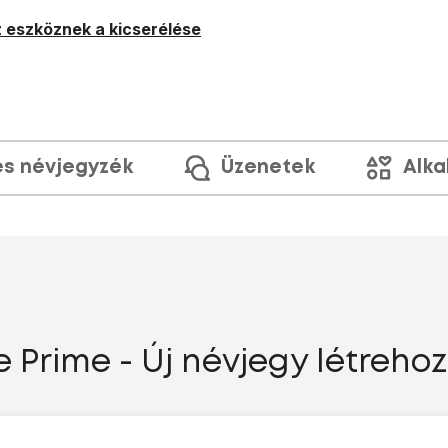
 eszköznek a kicserélése
és névjegyzék
Üzenetek
Alka
Prime - Új névjegy létreho