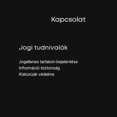
Kapcsolat
Jogi tudnivalók
éldát mutatnak be:
Jogellenes ta rtalom bejelentése
Inf ormáció-biztonság
Kiskorúak véd elme
kamera ikonra
.