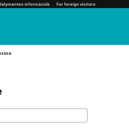
dálymentes információk
For foreign visitors
hozása
e