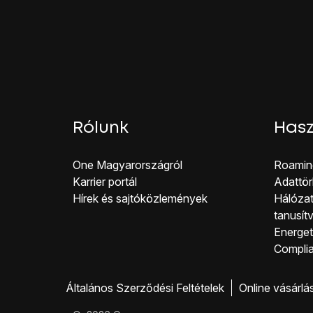
Nyisd le
a telefonszám
Válaszd ki
a kívánt te
Válaszd az
Új mező h
Válaszd az
E-mail
lehe
Válaszd az
OK
lehetős
Írd be a kívánt e-mail 
Nyisd le
az e-mail cím 
Válaszd ki
a kívánt e-m
Rólunk
Hasz
Számos további inform
Kép hozzáadása, lásd
One Magyar országról
Roamin
Csengőhang hozzáadás
Karrier portál
Adattör
Kattints
a kép hozzáad
Hírek és sajtóközlemények
Hálózat
Egy új kép készítéséh
tanusít
Válaszd a
Kép készíté
Energeti
Egy kép készítéséhez 
Co mpli
Válaszd az
OK
lehetős
Egy már létező kép h
Általános Szerződési Feltételek
Online vásárlá
Válaszd a
Kép
lehetős
Keresd meg a kívánt m