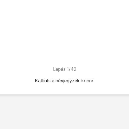
Lépés 1/42
Kattints
a névjegyzék ikonra
.
ikonra
.
záadása ikonra
.
i legördülő menüt
.
etőséget.
m
mezőre, és írd be a kívánt telefonszámot.