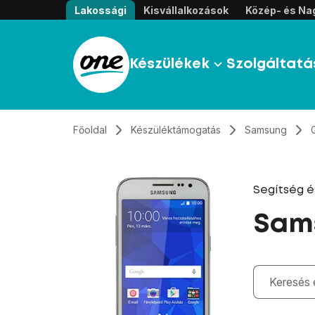
Átugrás, tovább a tartalomhoz
Lakossági
Kisvállalkozások
Közép- és Nag
Készülékek
Szolgáltatá
Főoldal
Készüléktámogatás
Samsung
Segítség 
Sams
Gépelés kö