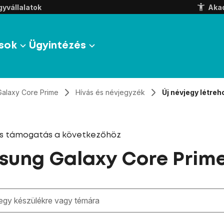
yvállalatok
Aka
sok
Ügyintézés
Galaxy Core Prime
Hívás és névjegyzék
Új névjegy létre
és támogatás a következőhöz
ung Galaxy Core Prim
zben megjelennek a keresési javaslatok a mező alatt