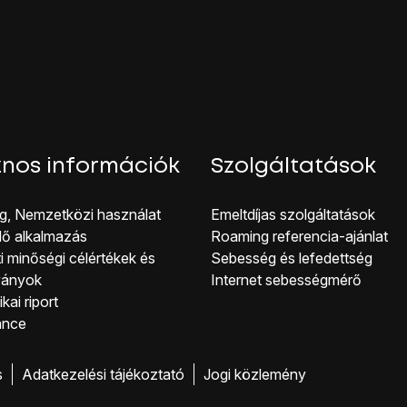
 melletti legördülő menüt
.
lefonszám típust
.
ozzáadása
lehetőséget.
tőséget.
éget.
címet.
melletti legördülő menüt
.
ail cím típust
.
nos információk
Szolgáltatások
ációt is csatolhatsz a névjegyhez. A következő lépések két p
 7a.
g, Nemzetközi használat
Emeltdíjas szolgáltatások
a, lásd 7b.
lő alkalmazás
Roaming referencia-ajánlat
ása ikonra
.
i minőségi célérté kek és
Sebesség és lefedettség
ez:
ványok
Internet sebességmérő
se
lehetőséget.
kai riport
irányítsd
a kamera lencsét
a kívánt motívum felé, és kattints
a 
ance
éget.
ozzáadásához:
s
Adatkezelési tájékoztató
Jogi közlemény
éget.
appát.