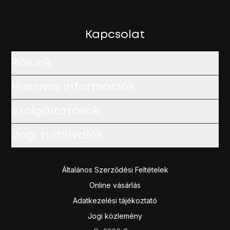
A befejezéshez és ahhoz, hogy visszatérhess a főképe
Kapcsolat
Rólunk
Hasznos információk
Szolgáltatások
Jogi tudnivalók
Általános Szerződési Feltételek
Online vásárlás
Adatkezelési tájékoztató
Jogi közlemény