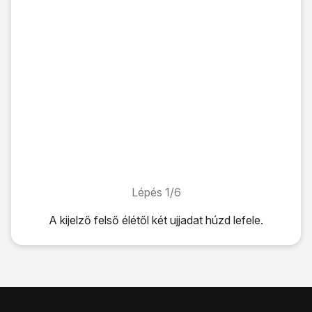
Lépés 1/6
Lépés 1/6
A kijelző felső élétől két ujjadat húzd lefele.
A kijelző felső élétől két ujjadat húzd lefele.
Válaszd a
Mobil int.kap.
lehetőséget és egy pillanatig tarts
A funkció be- vagy kikapcsolásához válaszd az
Adatroam
Ha bekapcsolod az adatroamingot:
Erősítsd meg úgy, hogy az
OK
lehetőséget választod.