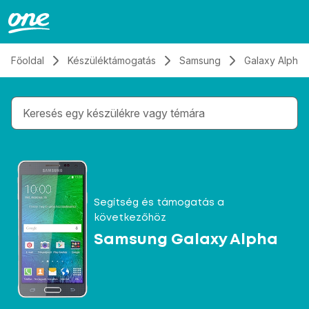
Átugrás, tovább a tartalomhoz
Főoldal
Készüléktámogatás
Samsung
Galaxy Alpha
Gépelés közben megjelennek a keresési javaslatok 
Segítség és támogatás a
következőhöz
Samsung Galaxy Alpha