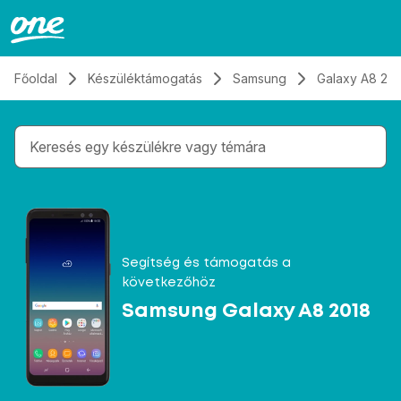
Átugrás, tovább a tartalomhoz
Főoldal
Készüléktámogatás
Samsung
Galaxy A8 20
Gépelés közben megjelennek a keresési javaslatok 
Segítség és támogatás a
következőhöz
Samsung Galaxy A8 2018