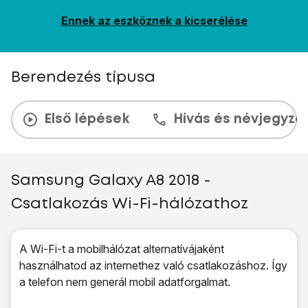
Ennek az eszköznek a kicserélése
Berendezés típusa
Első lépések
Hívás és névjegyzé
Samsung Galaxy A8 2018 -
Csatlakozás Wi-Fi-hálózathoz
A Wi-Fi-t a mobilhálózat alternatívájaként
használhatod az internethez való csatlakozáshoz. Így
a telefon nem generál mobil adatforgalmat.