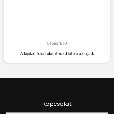
Lépés 1/10
Lépés 1/10
A kijelző felső élétől húzd lefele az ujjad.
A kijelző felső élétől húzd lefele az ujjad.
Kattints
a beállítások ikonra
.
Válaszd a
Kapcsolatok
lehetőséget.
Válaszd a
Wi-Fi
lehetőséget.
Kattints a
"Wi-Fi" alatti csúszkára
úgy, hogy a kijelző azt 
Megjelenik a kijelzőn az elérhető Wi-Fi-hálózatok listája.
Válaszd ki
a kívánt Wi-Fi-hálózatot
.
Ha biztonsági beállításokat kell megadnod, kövesd a kijelz
Kapcsolat
Válaszd a
KAPCSOLÓDÁS
lehetőséget.