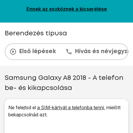
Ennek az eszköznek a kicserélése
Berendezés típusa
Első lépések
Hívás és névjegyzé
Samsung Galaxy A8 2018 - A telefon
be- és kikapcsolása
Ne felejtsd el
a SIM-kártyát a telefonba tenni
, mielőtt
bekapcsolnád azt.