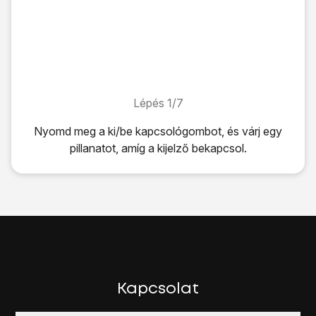
Lépés 1/7
Lépés 1/7
Nyomd meg
a ki/be kapcsológombot
, és várj egy
pillanatot, amíg a kijelző bekapcsol.
Nyomd meg
a ki/be kapcsológombot
, és várj egy pillanato
Írd be a PIN-kódot, és válaszd az
OK
lehetőséget.
Ha a telefon elutasítja a SIM-kártyát:
Fordulj a kereskedőhöz vagy a szolgáltatóhoz, ahol vetted 
Nyomd meg
a ki/be kapcsológombot
, és egy pillanatig ta
Kattints
a Kikapcsolás ikonra
.
Kattints
a Kikapcsolás ikonra
.
Kapcsolat