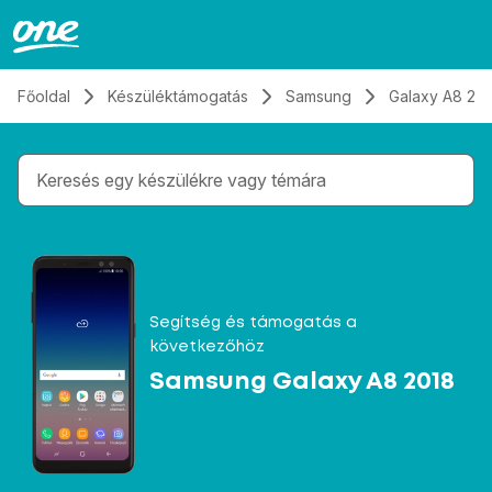
Átugrás, tovább a tartalomhoz
Főoldal
Készüléktámogatás
Samsung
Galaxy A8 20
Gépelés közben megjelennek a keresési javaslatok 
Segítség és támogatás a
következőhöz
Samsung Galaxy A8 2018