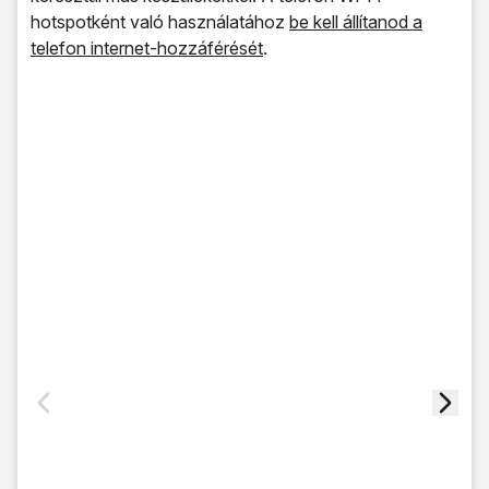
hotspotként való használatához
be kell állítanod a
telefon internet-hozzáférését
.