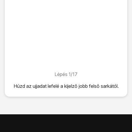
Lépés 1/17
Lépés 1/17
Húzd az ujjadat lefelé
a kijelző jobb felső sarkától.
Húzd az ujjadat lefelé
a kijelző jobb felső sarkától.
Kattints
a beállítások ikonra
.
Válaszd a
Kapcsolatok
lehetőséget.
Válaszd a
Mobil hotspot és Int.megosztás
lehetőséget.
Válaszd a
Mobil hotspot
lehetőséget.
Válaszd a
Hálózat neve
lehetőséget.