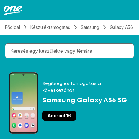
Átugrás, tovább a tartalomhoz
Főoldal
Készüléktámogatás
Samsung
Galaxy A56 5
Gépelés közben megjelennek a keresési javaslatok 
Segítség és támogatás a
következőhöz
Samsung Galaxy A56 5G
Android 16