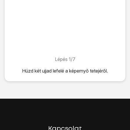
Lépés 1/7
Lépés 1/7
Húzd két ujjad
lefelé
a képernyő tetejéről.
Húzd két ujjad
lefelé
a képernyő tetejéről.
Kattints
a beállítások ikonra
.
Válaszd a
Kapcsolatok
lehetőséget.
Válaszd a
Bluetooth
lehetőséget.
Kattints
a csúszkára
a funkció bekapcsolásához.
Minden Bluetooth-eszköz számára láthatóvá válik a készü
Válaszd ki
a kívánt Bluetooth-eszközt
, és kövesd a kijelz
Be kell kapcsolni a másik Bluetooth-eszközt, és elő kell ké
Kapcsolat