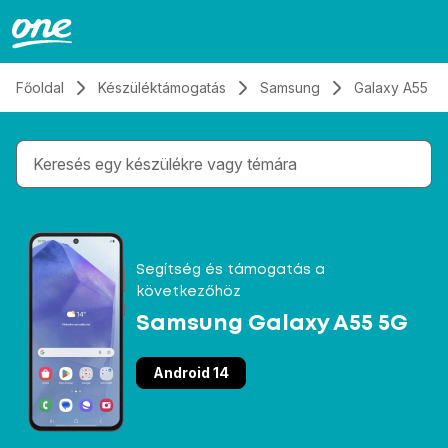
Átugrás, tovább a tartalomhoz
Főoldal
Készüléktámogatás
Samsung
Galaxy A55 5
Gépelés közben megjelennek a keresési javaslatok 
Segítség és támogatás a
következőhöz
Samsung Galaxy A55 5G
Android 14