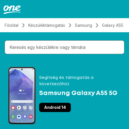
Átugrás, tovább a tartalomhoz
Főoldal
Készüléktámogatás
Samsung
Galaxy A55 5
Gépelés közben megjelennek a keresési javaslatok 
Segítség és támogatás a
következőhöz
Samsung Galaxy A55 5G
Android 14