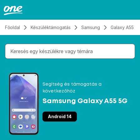
Átugrás, tovább a tartalomhoz
Főoldal
Készüléktámogatás
Samsung
Galaxy A55 5
Gépelés közben megjelennek a keresési javaslatok 
Segítség és támogatás a
következőhöz
Samsung Galaxy A55 5G
Android 14