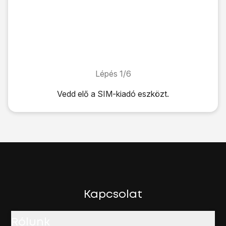
Lépés 1/6
Lépés 1/6
Vedd elő
a SIM-kiadó eszközt
.
Vedd elő
a SIM-kiadó eszközt
.
Dugd a kártyakiadó eszközt
a SIM-kártyatartó tálcán lévő 
Húzd ki a SIM-kártyatartó tálcát
a telefonból.
Fordítsd úgy a SIM-kártyát, ahogy
az első SIM-kártyatartó
Fontos, hogy a telefon csak nano SIM-kártyával működik.
Fordítsd úgy a SIM-kártyát, ahogy
a második SIM-kártyata
Fontos, hogy a telefon csak nano SIM-kártyával működik.
Csúsztasd a SIM-kártyatartó tálcát
a telefonba.
Kapcsolat
Rólunk